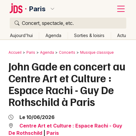
Paris
Concert, spectacle, etc.
Quoi ?
Fermer
Aujourd'hui
Agenda
Sorties & loisirs
Actu
Où ?
Retour
Publier un événement
Accueil
Paris
Agenda
Concerts
Musique classique
Paris et alentours
Paris (75)
Ile de France
Partout
John Gade en concert au
Bordeaux
Près de moi
Changer de lieu
Centre Art et Culture :
Colmar
Quand ?
Effacer les dates
Espace Rachi - Guy De
Lille
Grands événements
Aujourd'hui
Demain
Ce week-end
Autre
Rothschild à Paris
Lyon
Activité & Expérience
Marseille
Le 10/06/2026
Manifestations
Centre Art et Culture : Espace Rachi - Guy
Mulhouse
De Rothschild
|
Paris
Foires & salons