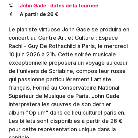
Montpellier
John Gade : dates de la tournée
Spectacles
A partir de 26 €
Nantes
Concerts
Nice
Le pianiste virtuose John Gade se produira en
concert au Centre Art et Culture : Espace
Paris
Sports
Rachi - Guy De Rothschild à Paris, le mercredi
Strasbourg
10 juin 2026 à 21h. Cette soirée musicale
Soirées
exceptionnelle proposera un voyage au cœur
Toulouse
de l'univers de Scriabine, compositeur russe
Sorties famille
Toutes les villes
qui passionne particulièrement l'artiste
Expos
français. Formé au Conservatoire National
Supérieur de Musique de Paris, John Gade
Sorties & loisirs
interprétera les œuvres de son dernier
album "Opium" dans ce lieu culturel parisien.
Musique classique à Paris
Les billets sont disponibles à partir de 26 €
pour cette représentation unique dans la
Musique classique en Ile de France
capitale.