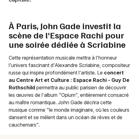
À Paris, John Gade investit la
Newsletter des sorties
scène de l'Espace Rachi pour
une soirée dédiée à Scriabine
Artistes en tournée
Cette représentation musicale mettra à l'honneur
Actus à Paris
l'univers fascinant d'Alexandre Scriabine, compositeur
russe qui inspire profondément l'artiste. Le
concert
Magazine à Paris
au Centre Art et Culture : Espace Rachi - Guy De
Rothschild
permettra au public parisien de découvrir
les œuvres de l'album "Opium", entièrement consacré
au maître romantique. John Gade décrira cette
musique comme "le monde imaginaire, où les couleurs
dansent et se mêlent dans un océan de rêves et de
cauchemars".