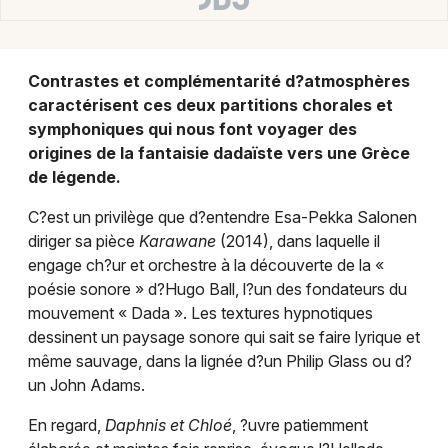
Choisir mes départements
75 - Paris
Contrastes et complémentarité d?atmosphères
Mon email
caractérisent ces deux partitions chorales et
symphoniques qui nous font voyager des
origines de la fantaisie dadaïste vers une Grèce
Je m'abonne
de légende.
C?est un privilège que d?entendre Esa-Pekka Salonen
diriger sa pièce
Karawane
(2014), dans laquelle il
engage ch?ur et orchestre à la découverte de la «
poésie sonore » d?Hugo Ball, l?un des fondateurs du
mouvement « Dada ». Les textures hypnotiques
dessinent un paysage sonore qui sait se faire lyrique et
même sauvage, dans la lignée d?un Philip Glass ou d?
un John Adams.
En regard,
Daphnis et Chloé
, ?uvre patiemment