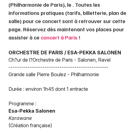
Montpellier
(Philharmonie de Paris), le . Toutes les
Spectacles
informations pratiques (tarifs, billetterie, plan de
Nantes
salle) pour ce concert sont à retrouver sur cette
Concerts
Nice
page. Réservez dès maintenant vos places pour
assister à ce
concert à Paris
!
Paris
Sports
Strasbourg
ORCHESTRE DE PARIS / ESA-PEKKA SALONEN
Soirées
Ch?ur de l?Orchestre de Paris - Salonen, Ravel
Toulouse
-----------------------------------------------
Sorties famille
Grande salle Pierre Boulez - Philharmonie
Toutes les villes
Expos
Durée : environ 1h45 dont 1 entracte
Sorties & loisirs
Programme :
Esa-Pekka Salonen
Musique classique à Paris
Karawane
(Création française)
Musique classique en Ile de France