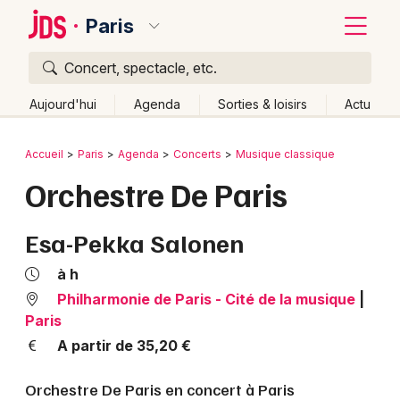
Paris
Concert, spectacle, etc.
Quoi ?
Fermer
Aujourd'hui
Agenda
Sorties & loisirs
Actu
Où ?
Retour
Publier un événement
Accueil
Paris
Agenda
Concerts
Musique classique
Paris et alentours
Paris (75)
Ile de France
Partout
Orchestre De Paris
Bordeaux
Près de moi
Changer de lieu
Colmar
Esa-Pekka Salonen
Quand ?
Effacer les dates
Lille
Grands événements
Aujourd'hui
Demain
Ce week-end
Autre
à h
Lyon
Philharmonie de Paris - Cité de la musique
|
Activité & Expérience
Paris
Marseille
A partir de 35,20 €
Manifestations
Mulhouse
Orchestre De Paris en concert à Paris
Foires & salons