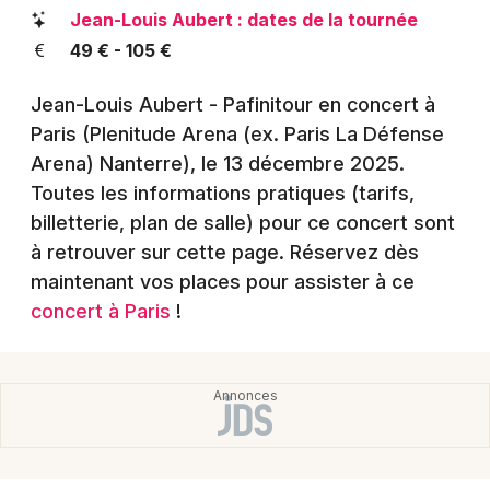
Montpellier
Jean-Louis Aubert : dates de la tournée
Spectacles
49 € - 105 €
Nantes
Concerts
Nice
Jean-Louis Aubert - Pafinitour en concert à
Paris (Plenitude Arena (ex. Paris La Défense
Paris
Sports
Arena) Nanterre)
, le 13 décembre 2025
.
Strasbourg
Toutes les informations pratiques (tarifs,
Soirées
billetterie, plan de salle) pour ce concert sont
Toulouse
à retrouver sur cette page. Réservez dès
Sorties famille
Toutes les villes
maintenant vos places pour assister à ce
Expos
concert à Paris
!
Sorties & loisirs
Pop / folk dans les Hauts-de-Seine
Pop / folk en Ile de France