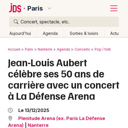
Paris
Concert, spectacle, etc.
Quoi ?
Fermer
Aujourd'hui
Agenda
Sorties & loisirs
Actu
Où ?
Retour
Publier un événement
Accueil
Paris
Nanterre
Agenda
Concerts
Pop / folk
Paris et alentours
Hauts-de-Seine (92)
Ile de France
Jean-Louis Aubert
Bordeaux
Partout
Près de moi
Changer de lieu
célèbre ses 50 ans de
Colmar
Quand ?
Effacer les dates
carrière avec un concert
Lille
Grands événements
Aujourd'hui
Demain
Ce week-end
Autre
à La Défense Arena
Lyon
Activité & Expérience
Marseille
Le 13/12/2025
Manifestations
Plenitude Arena (ex. Paris La Défense
Mulhouse
Arena)
|
Nanterre
Foires & salons