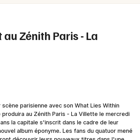
Spectacles
Mulhouse
Concerts
Montpellier
Nantes
Sports
 au Zénith Paris - La
Nice
Soirées
Paris
Sorties famille
Strasbourg
Expos
Toulouse
Sorties & loisirs
Toutes les villes
r scène parisienne avec son What Lies Within
Rock / metal à Paris
produira au Zénith Paris - La Villette le mercredi
Rock / metal en Ile de France
ns la capitale s'inscrit dans le cadre de leur
 nouvel album éponyme. Les fans du quatuor mené
ont découvrir leurs nouveaux titres dans l'une