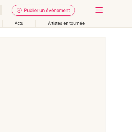
Publier un événement
Actu
Artistes en tournée
Fermer
Effacer les dates
week-end
Autre