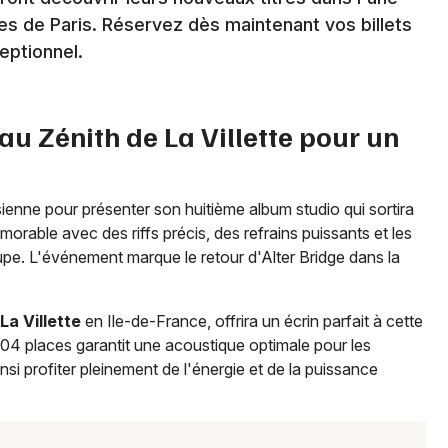
ses de Paris. Réservez dès maintenant vos billets
eptionnel.
Newsletter des sorties
Artistes en tournée
 au Zénith de La Villette pour un
Actus à Paris
Magazine à Paris
ienne pour présenter son huitième album studio qui sortira
rable avec des riffs précis, des refrains puissants et les
upe. L'événement marque le retour d'Alter Bridge dans la
La Villette
en Ile-de-France, offrira un écrin parfait à cette
04 places garantit une acoustique optimale pour les
nsi profiter pleinement de l'énergie et de la puissance
Choisir mes départements
75 - Paris