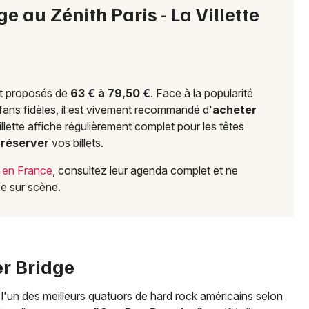
ge au Zénith Paris - La Villette
Mon email
Je m'abonne
nt proposés de
63 € à 79,50 €
. Face à la popularité
e fans fidèles, il est vivement recommandé d'
acheter
llette affiche régulièrement complet pour les têtes
à
réserver
vos billets.
e en France
, consultez leur agenda complet et ne
e sur scène.
er Bridge
'un des meilleurs quatuors de hard rock américains selon