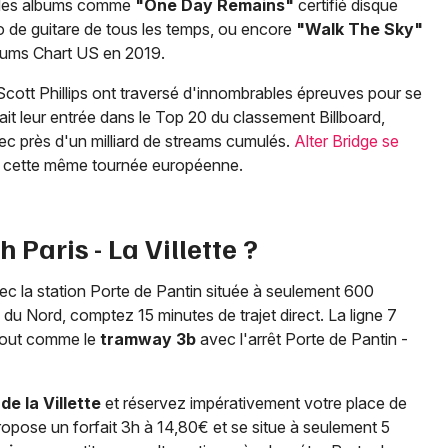
c des albums comme
"One Day Remains"
certifié disque
lo de guitare de tous les temps, ou encore
"Walk The Sky"
lbums Chart US en 2019.
cott Phillips ont traversé d'innombrables épreuves pour se
ait leur entrée dans le Top 20 du classement Billboard,
ec près d'un milliard de streams cumulés.
Alter Bridge se
e cette même tournée européenne.
Paris - La Villette ?
avec la station Porte de Pantin située à seulement 600
 du Nord, comptez 15 minutes de trajet direct. La ligne 7
, tout comme le
tramway 3b
avec l'arrêt Porte de Pantin -
de la Villette
et réservez impérativement votre place de
ropose un forfait 3h à 14,80€ et se situe à seulement 5