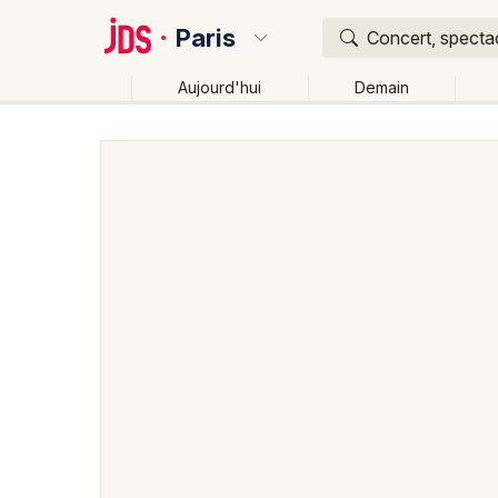
Paris
Concert, spectac
Aujourd'hui
Demain
Quoi ?
Où ?
Paris et alentours
Paris (75)
Ile de France
Part
Changer de lieu