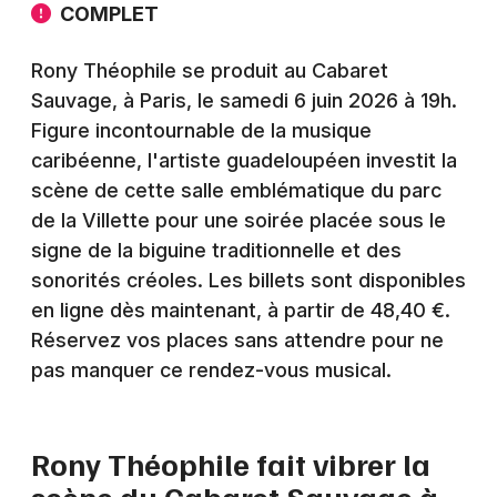
Montpellier
COMPLET
Spectacles
Nantes
Rony Théophile se produit au Cabaret
Concerts
Sauvage, à Paris, le samedi 6 juin 2026 à 19h.
Nice
Figure incontournable de la musique
Paris
Sports
caribéenne, l'artiste guadeloupéen investit la
scène de cette salle emblématique du parc
Strasbourg
Soirées
de la Villette pour une soirée placée sous le
Toulouse
signe de la biguine traditionnelle et des
Sorties famille
sonorités créoles. Les billets sont disponibles
Toutes les villes
en ligne dès maintenant, à partir de 48,40 €.
Expos
Réservez vos places sans attendre pour ne
Sorties & loisirs
pas manquer ce rendez-vous musical.
Concerts à Paris
Rony Théophile fait vibrer la
Concerts en Ile de France
scène du Cabaret Sauvage à