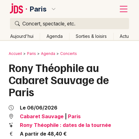
Paris
Concert, spectacle, etc.
Quoi ?
Fermer
Aujourd'hui
Agenda
Sorties & loisirs
Actu
Où ?
Retour
Publier un événement
Accueil
Paris
Agenda
Concerts
Paris et alentours
Paris (75)
Ile de France
Partout
Rony Théophile au
Bordeaux
Près de moi
Changer de lieu
Cabaret Sauvage de
Colmar
Quand ?
Effacer les dates
Paris
Lille
Grands événements
Aujourd'hui
Demain
Ce week-end
Autre
Lyon
Activité & Expérience
Le 06/06/2026
Marseille
Cabaret Sauvage
|
Paris
Manifestations
Rony Théophile : dates de la tournée
Mulhouse
A partir de 48,40 €
Foires & salons