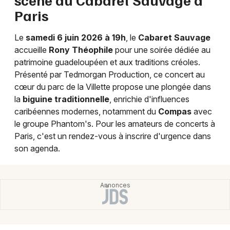
Paris
Le
samedi 6 juin 2026 à 19h
, le
Cabaret Sauvage
accueille
Rony Théophile
pour une soirée dédiée au
Newsletter des sorties
patrimoine guadeloupéen et aux traditions créoles.
Présenté par Tedmorgan Production, ce concert au
Artistes en tournée
cœur du parc de la Villette propose une plongée dans
la
biguine traditionnelle
, enrichie d'influences
Actus à Paris
caribéennes modernes, notamment du
Compas
avec
le groupe Phantom's. Pour les amateurs de concerts à
Magazine à Paris
Paris, c'est un rendez-vous à inscrire d'urgence dans
son agenda.