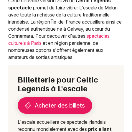
Cette nouvelle version 2026 du
Celtic Legends
Choisir mes départements
spectacle
promet de faire vibrer L'escale de Melun
77 - Seine-et-Marne
avec toute la richesse de la culture traditionnelle
irlandaise. La région Île-de-France accueillera ainsi ce
condensé authentique né à Galway, au cœur du
Mon email
Connemara. Pour découvrir d'autres
spectacles
culturels à Paris
et en région parisienne, de
Je m'abonne
nombreuses options s'offrent également aux
amateurs de sorties artistiques.
Billetterie pour Celtic
Legends à L'escale
Acheter des billets
L'escale accueillera ce spectacle irlandais
reconnu mondialement avec des
prix allant