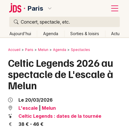
Paris
Concert, spectacle, etc.
Quoi ?
Fermer
Aujourd'hui
Agenda
Sorties & loisirs
Actu
Où ?
Retour
Publier un événement
Accueil
Paris
Melun
Agenda
Spectacles
Paris et alentours
Seine-et-Marne (77)
Ile de France
Celtic Legends 2026 au
Bordeaux
Partout
Près de moi
Changer de lieu
spectacle de L'escale à
Colmar
Quand ?
Effacer les dates
Melun
Lille
Grands événements
Aujourd'hui
Demain
Ce week-end
Autre
Lyon
Activité & Expérience
Le 20/03/2026
Marseille
L'escale
|
Melun
Manifestations
Celtic Legends : dates de la tournée
Mulhouse
38 € - 46 €
Foires & salons