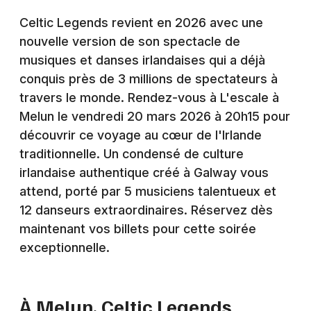
Montpellier
Celtic Legends revient en 2026 avec une
Spectacles
Nantes
nouvelle version de son spectacle de
musiques et danses irlandaises qui a déjà
Concerts
Nice
conquis près de 3 millions de spectateurs à
Paris
Sports
travers le monde. Rendez-vous à L'escale à
Melun le vendredi 20 mars 2026 à 20h15 pour
Strasbourg
Soirées
découvrir ce voyage au cœur de l'Irlande
Toulouse
traditionnelle. Un condensé de culture
Sorties famille
irlandaise authentique créé à Galway vous
Toutes les villes
attend, porté par 5 musiciens talentueux et
Expos
12 danseurs extraordinaires. Réservez dès
Sorties & loisirs
maintenant vos billets pour cette soirée
exceptionnelle.
Spectacles en Seine-et-Marne
Spectacles en Ile de France
À Melun, Celtic Legends