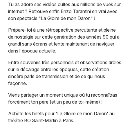
Choisir mes départements
Tu as adoré ses vidéos cultes aux millions de vues sur
75 - Paris
internet ? Retrouve enfin Enzo Tarantini en vrai avec
son spectacle "La Gloire de mon Daron" !
Mon email
Prépare-toi à une rétrospective percutante et pleine
de nostalgie sur cette génération des années 90 qui a
grandi sans écrans et tente maintenant de naviguer
Je m'abonne
dans l'époque actuelle.
Entre souvenirs très personnels et observations drôles
sur le décalage entre les époques, cette création
sincère parle de transmission et de ce qui nous
façonne.
Viens partager un moment unique où tu reconnaîtras
forcément ton père (et un peu de toi-même) !
Achète tes billets pour 'La Gloire de mon Daron' au
théâtre BO Saint-Martin à Paris.