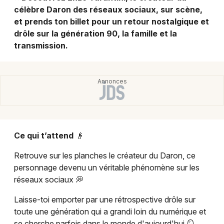
Montpellier
célèbre Daron des réseaux sociaux, sur scène,
Spectacles
et prends ton billet pour un retour nostalgique et
Nantes
drôle sur la génération 90, la famille et la
Concerts
Nice
transmission.
Paris
Sports
Strasbourg
Soirées
Toulouse
Sorties famille
Toutes les villes
Ce qui t’attend
👴
Expos
Retrouve sur les planches le créateur du Daron, ce
Sorties & loisirs
personnage devenu un véritable phénomène sur les
réseaux sociaux 💭
Théâtre à Paris
Laisse-toi emporter par une rétrospective drôle sur
toute une génération qui a grandi loin du numérique et
Théâtre en Ile de France
se cherche parfois dans le monde d'aujourd'hui 🪞