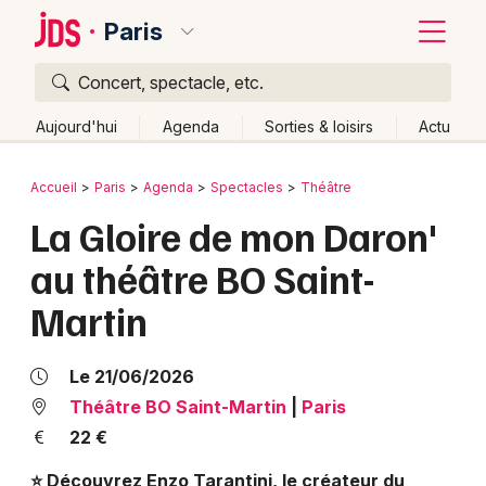
Paris
Concert, spectacle, etc.
Quoi ?
Fermer
Aujourd'hui
Agenda
Sorties & loisirs
Actu
Où ?
Retour
Publier un événement
Accueil
Paris
Agenda
Spectacles
Théâtre
Paris et alentours
Paris (75)
Ile de France
Partout
La Gloire de mon Daron'
Bordeaux
Près de moi
Changer de lieu
au théâtre BO Saint-
Colmar
Quand ?
Effacer les dates
Martin
Lille
Grands événements
Aujourd'hui
Demain
Ce week-end
Autre
Lyon
Activité & Expérience
Le 21/06/2026
Marseille
Théâtre BO Saint-Martin
|
Paris
Manifestations
22 €
Mulhouse
Foires & salons
⭐ Découvrez Enzo Tarantini, le créateur du