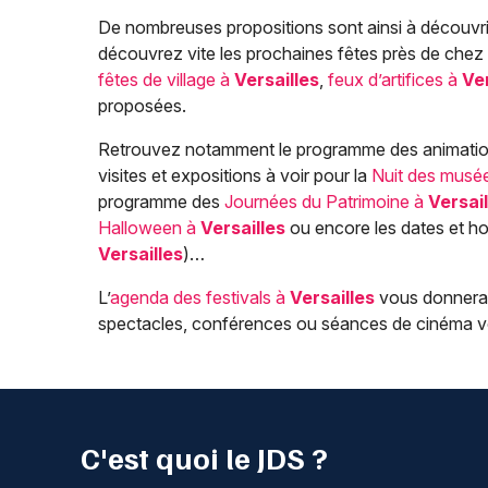
De nombreuses propositions sont ainsi à découvr
découvrez vite les prochaines fêtes près de chez
fêtes de village à
Versailles
,
feux d’artifices à
Ver
proposées.
Retrouvez notamment le programme des animation
visites et expositions à voir pour la
Nuit des musé
programme des
Journées du Patrimoine à
Versail
Halloween à
Versailles
ou encore les dates et ho
Versailles
)…
L’
agenda des festivals à
Versailles
vous donnera é
spectacles, conférences ou séances de cinéma v
C'est quoi le JDS ?