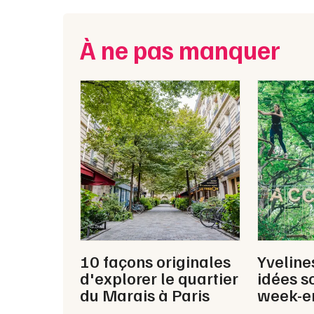
À ne pas manquer
10 façons originales
Yveline
d'explorer le quartier
idées s
du Marais à Paris
week-e