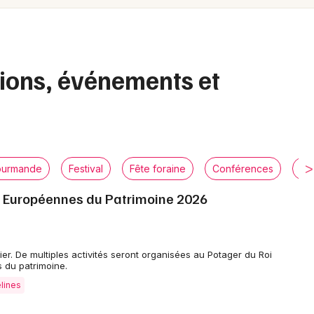
Spectacles
Mulhouse
Concerts
Montpellier
Nantes
Sports
tions, événements et
Nice
Soirées
Paris
Sorties famille
Strasbourg
Expos
ourmande
Festival
Fête foraine
Conférences
Lo
Toulouse
s Européennes du Patrimoine 2026
Sorties & loisirs
Toutes les villes
Manifestations dans les Yvelines
ier. De multiples activités seront organisées au Potager du Roi
 du patrimoine.
Manifestations en Ile de France
lines