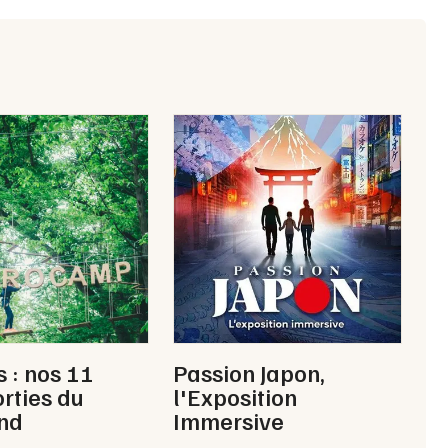
Newsletter des sorties
Artistes en tournée
Actus à Paris
Magazine à Paris
s : nos 11
Passion Japon,
orties du
l'Exposition
nd
Immersive
Choisir mes départements
78 - Yvelines