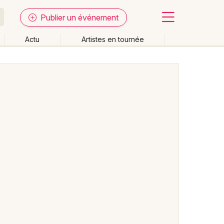
Publier un événement
Actu
Artistes en tournée
Fermer
Effacer les dates
week-end
Autre