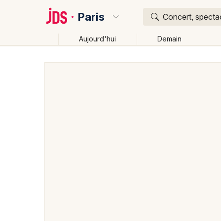
Paris
Concert, spectac
Aujourd'hui
Demain
Quoi ?
Où ?
Paris et alentours
Yvelines (78)
Ile de France
Changer de lieu