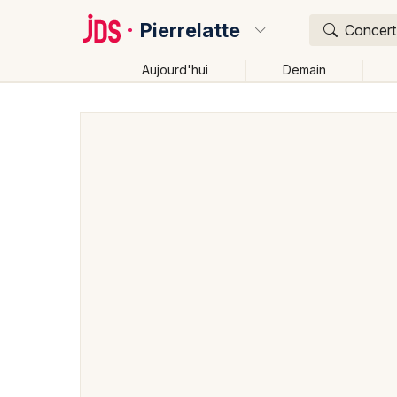
Pierrelatte
Concert,
Aujourd'hui
Demain
Quoi ?
Où ?
Pierrelatte et alentours
Drôme (26)
Rhône-Alpes
Changer de lieu