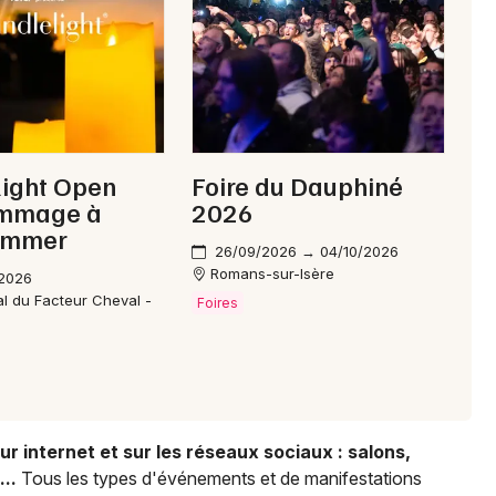
Choisir mes départements
26 - Drôme
Mon email
light Open
Foire du Dauphiné
hommage à
2026
immer
Je m'abonne
26/09/2026 → 04/10/2026
Romans-sur-Isère
/2026
al du Facteur Cheval -
Foires
r internet et sur les réseaux sociaux : salons,
..
Tous les types d'événements et de manifestations