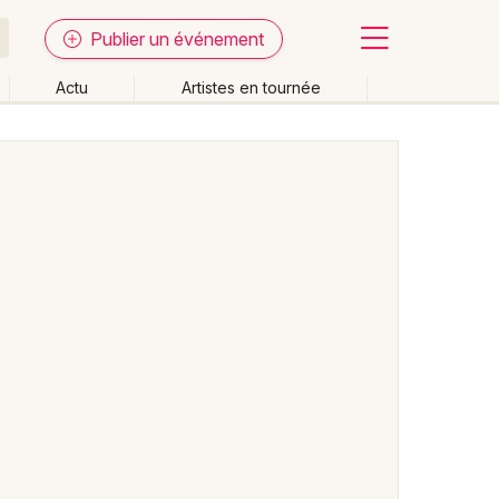
Publier un événement
Actu
Artistes en tournée
Fermer
Effacer les dates
week-end
Autre