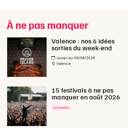
Montpellier
Spectacles
Nantes
À ne pas manquer
Concerts
Nice
Paris
Sports
Valence : nos 6 idées
sorties du week-end
Strasbourg
Soirées
Jusqu'au 09/08/2026
Toulouse
Valence
Sorties famille
Toutes les villes
Expos
15 festivals à ne pas
Sorties & loisirs
manquer en août 2026
Gastronomie dans la Drôme
Actualités
Gastronomie en Rhône-Alpes