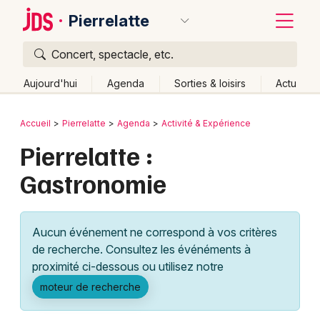
Pierrelatte
Concert, spectacle, etc.
Quoi ?
Fermer
Aujourd'hui
Agenda
Sorties & loisirs
Actu
Où ?
Retour
Publier un événement
Accueil
Pierrelatte
Agenda
Activité & Expérience
Pierrelatte et alentours
Drôme (26)
Rhône-Alpes
Pierrelatte :
Bordeaux
Partout
Près de moi
Changer de lieu
Gastronomie
Colmar
Quand ?
Effacer les dates
Lille
Grands événements
Aujourd'hui
Demain
Ce week-end
Autre
Aucun événement ne correspond à vos critères
Lyon
Activité & Expérience
de recherche. Consultez les événéments à
proximité ci-dessous ou utilisez notre
Marseille
Manifestations
moteur de recherche
Mulhouse
Foires & salons