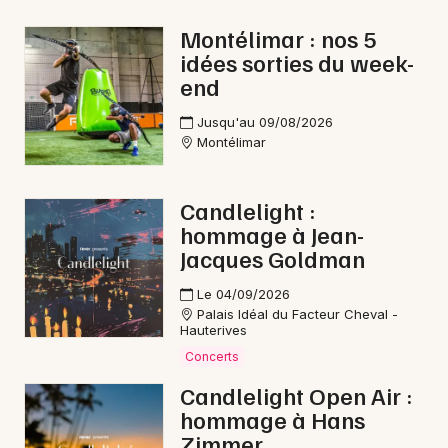
Gastronomie en Auvergne-Rhône-Alpes
Montélimar : nos 5
idées sorties du week-
end
Jusqu'au 09/08/2026
Montélimar
Newsletter des sorties
Artistes en tournée
Candlelight :
hommage à Jean-
Actus à Pierrelatte
Jacques Goldman
Magazine à Pierrelatte
Le 04/09/2026
Palais Idéal du Facteur Cheval -
Hauterives
Concerts
Candlelight Open Air :
hommage à Hans
Zimmer