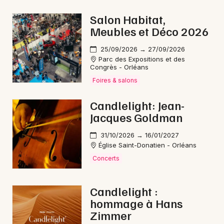
Bourses dans le Centre-Val de Loire
Salon Habitat,
Meubles et Déco 2026
25/09/2026 → 27/09/2026
Parc des Expositions et des
Congrès - Orléans
Newsletter des sorties
Foires & salons
Artistes en tournée
Candlelight: Jean-
Jacques Goldman
Actus à Pithiviers
31/10/2026 → 16/01/2027
Magazine à Pithiviers
Église Saint-Donatien - Orléans
Concerts
Candlelight :
hommage à Hans
Zimmer