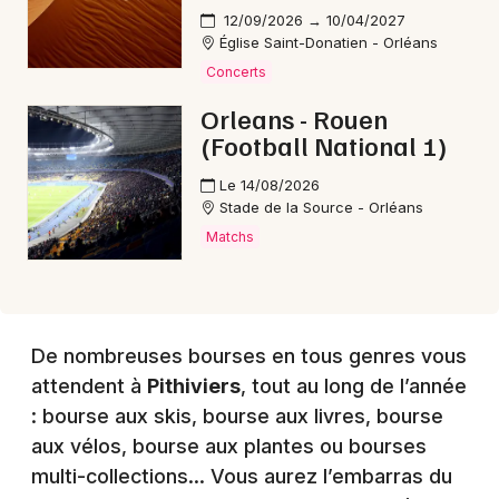
12/09/2026 → 10/04/2027
Église Saint-Donatien - Orléans
Choisir mes départements
Concerts
45 - Loiret
Orleans - Rouen
(Football National 1)
Mon email
Le 14/08/2026
Stade de la Source - Orléans
Je m'abonne
Matchs
De nombreuses bourses en tous genres vous
attendent à
Pithiviers
, tout au long de l’année
: bourse aux skis, bourse aux livres, bourse
aux vélos, bourse aux plantes ou bourses
multi-collections… Vous aurez l’embarras du