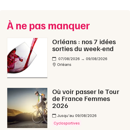
Montpellier
Spectacles
Nantes
À ne pas manquer
Concerts
Nice
Paris
Sports
Orléans : nos 7 idées
sorties du week-end
Strasbourg
Soirées
07/08/2026 → 09/08/2026
Toulouse
Orléans
Sorties famille
Toutes les villes
Expos
Où voir passer le Tour
Sorties & loisirs
de France Femmes
2026
Bourses dans le Loiret
Jusqu'au 09/08/2026
Bourses dans le Centre
Cyclosportives