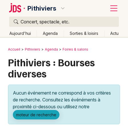
Pithiviers
Concert, spectacle, etc.
Quoi ?
Fermer
Aujourd'hui
Agenda
Sorties & loisirs
Actu
Où ?
Retour
Publier un événement
Accueil
Pithiviers
Agenda
Foires & salons
Pithiviers et alentours
Loiret (45)
Centre
Partout
Pithiviers : Bourses
Bordeaux
Près de moi
Changer de lieu
diverses
Colmar
Quand ?
Effacer les dates
Lille
Grands événements
Aujourd'hui
Demain
Ce week-end
Autre
Aucun événement ne correspond à vos critères
Lyon
Activité & Expérience
de recherche. Consultez les événéments à
proximité ci-dessous ou utilisez notre
Marseille
Manifestations
moteur de recherche
Mulhouse
Foires & salons