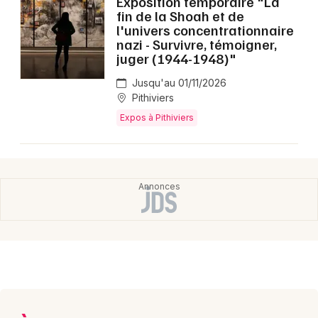
Exposition temporaire "La
Montpellier
fin de la Shoah et de
l'univers concentrationnaire
Spectacles
Nantes
nazi - Survivre, témoigner,
juger (1944-1948)"
Concerts
Nice
Jusqu'au 01/11/2026
Paris
Sports
Pithiviers
Expos à Pithiviers
Strasbourg
Soirées
Toulouse
Sorties famille
Toutes les villes
Expos
Sorties & loisirs
Expos dans le Loiret
Expos dans le Centre