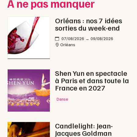
À ne pas manquer
Expos dans le Centre-Val de Loire
Orléans : nos 7 idées
sorties du week-end
07/08/2026 → 09/08/2026
Newsletter des sorties
Orléans
Artistes en tournée
Shen Yun en spectacle
Actus à Pithiviers
à Paris et dans toute la
France en 2027
Magazine à Pithiviers
Danse
Candlelight: Jean-
Jacques Goldman