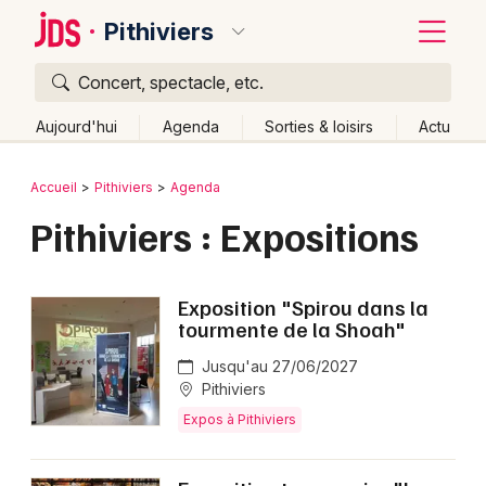
Pithiviers
Concert, spectacle, etc.
Quoi ?
Fermer
Aujourd'hui
Agenda
Sorties & loisirs
Actu
Où ?
Retour
Publier un événement
Accueil
Pithiviers
Agenda
Pithiviers et alentours
Loiret (45)
Centre
Partout
Pithiviers : Expositions
Bordeaux
Près de moi
Changer de lieu
Colmar
Quand ?
Effacer les dates
Exposition "Spirou dans la
Lille
Grands événements
tourmente de la Shoah"
Aujourd'hui
Demain
Ce week-end
Autre
Lyon
Jusqu'au 27/06/2027
Activité & Expérience
Pithiviers
Marseille
Expos à Pithiviers
Manifestations
Mulhouse
Foires & salons