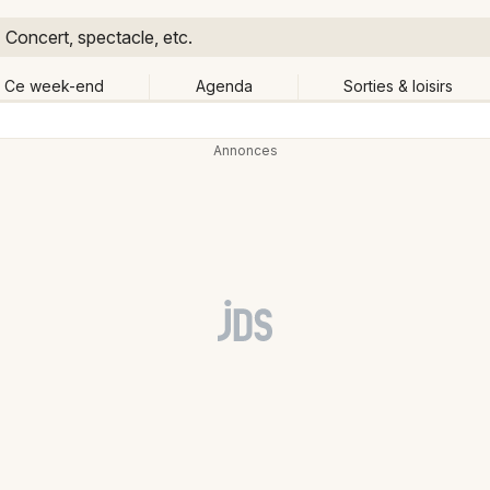
Concert, spectacle, etc.
Ce week-end
Agenda
Sorties & loisirs
Retour
Publier un événement
Quand ?
Aujourd'hui
Demain
Ce 
e lieu
Bordeaux
Grands événements
Colmar
Activité & Expérience
Lille
Manifestations
Lyon
Foires & salons
Marseille