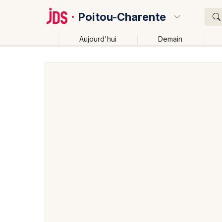
Poitou-Charente
Aujourd'hui
Demain
Quoi ?
Où ?
Poitou-Charente
Partout
Près de moi
Changer d