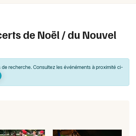
Spectacles
Mulhouse
Concerts
Montpellier
Nantes
Sports
erts de Noël / du Nouvel
Nice
Soirées
Paris
Sorties famille
Strasbourg
de recherche. Consultez les événéments à proximité ci-
Expos
Toulouse
Sorties & loisirs
Toutes les villes
Concerts de Noël en Nouvelle-Aquitaine