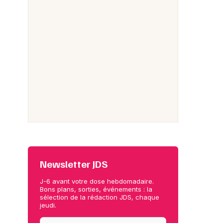
Newsletter JDS
J-6 avant votre dose hebdomadaire.
Bons plans, sorties, événements : la
sélection de la rédaction JDS, chaque
jeudi.