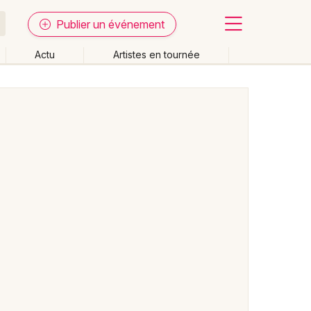
Publier un événement
Actu
Artistes en tournée
Fermer
Effacer les dates
week-end
Autre