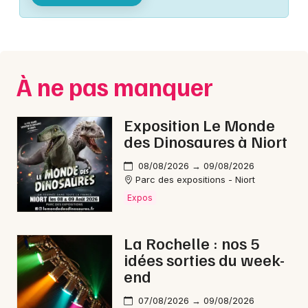
Montpellier
Spectacles
Nantes
Concerts
Nice
À ne pas manquer
Paris
Sports
Strasbourg
Exposition Le Monde
Soirées
des Dinosaures à Niort
Toulouse
Sorties famille
08/08/2026 → 09/08/2026
Toutes les villes
Parc des expositions - Niort
Expos
Expos
Sorties & loisirs
La Rochelle : nos 5
idées sorties du week-
Concerts de Noël en Poitou-Charente
end
Concerts de Noël en Nouvelle-Aquitaine
07/08/2026 → 09/08/2026