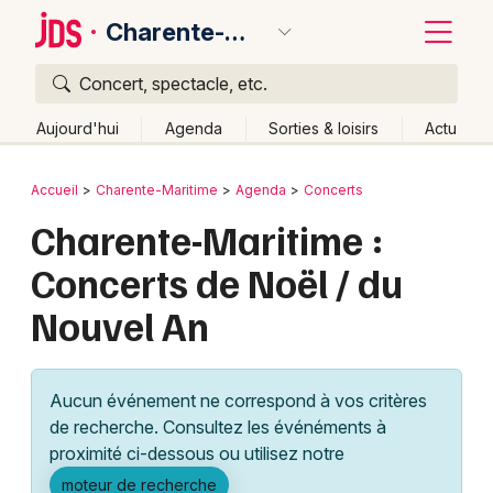
Charente-Maritime
Concert, spectacle, etc.
Quoi ?
Fermer
Aujourd'hui
Agenda
Sorties & loisirs
Actu
Où ?
Retour
Publier un événement
Accueil
Charente-Maritime
Agenda
Concerts
Charente-Maritime (17)
Poitou-Charente
Partout
Charente-Maritime :
Bordeaux
Près de moi
Changer de lieu
Concerts de Noël / du
Colmar
Quand ?
Effacer les dates
Nouvel An
Lille
Grands événements
Aujourd'hui
Demain
Ce week-end
Autre
Lyon
Activité & Expérience
Aucun événement ne correspond à vos critères
Marseille
de recherche. Consultez les événéments à
Manifestations
proximité ci-dessous ou utilisez notre
Mulhouse
Foires & salons
moteur de recherche