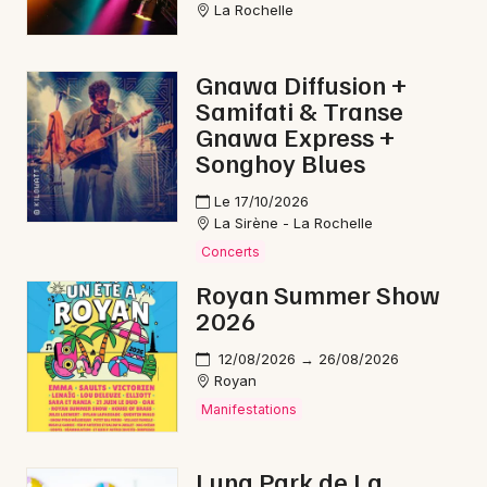
La Rochelle
Gnawa Diffusion +
Samifati & Transe
Newsletter des sorties
Gnawa Express +
Songhoy Blues
Artistes en tournée
Le 17/10/2026
Actus en Charente-Maritime
La Sirène - La Rochelle
Concerts
Magazine en Charente-Maritime
Royan Summer Show
2026
12/08/2026 → 26/08/2026
Royan
Manifestations
Luna Park de La