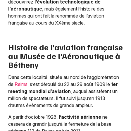
découvrirez
l’évolution technologique de
l’aéronautique
, mais également l’histoire des
hommes qui ont fait la renommée de l’aviation
Choisir mes départements
française au cours du XXème siècle.
51 - Marne
Mon email
Histoire de l'aviation française
au Musée de l'Aéronautique à
Je m'abonne
Bétheny
Dans cette localité, située au nord de l’agglomération
de
Reims
, s’est déroulé du 22 au 29 août 1909 le
1er
meeting mondial d’aviation
, auquel assistèrent un
million de spectateurs. Il fut suivi jusqu’en 1913
d’autres évènements de grande ampleur.
A partir d’octobre 1928,
l’activité aérienne
ne
cessera de grandir jusqu’à la fermeture de la base
aérienne 112 de Reims en juin 2011.