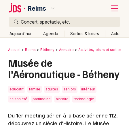
Reims
Concert, spectacle, etc.
Quoi ?
Fermer
Aujourd'hui
Agenda
Sorties & loisirs
Actu
Où ?
Retour
Publier un événement
Accueil
Reims
Bétheny
Annuaire
Activités, loisirs et sorties
S
Reims et alentours
Marne (51)
Champagne-Ardenne
Musée de
Bordeaux
Partout
Près de moi
Changer de lieu
l’Aéronautique - Bétheny
Colmar
Quand ?
Effacer les dates
Lille
Grands événements
Aujourd'hui
Demain
Ce week-end
Autre
éducatif
famille
adultes
seniors
intérieur
Lyon
Activité & Expérience
saison été
patrimoine
histoire
technologie
Marseille
Manifestations
Du 1er meeting aérien à la base aérienne 112,
Mulhouse
découvrez un siècle d’Histoire. Le Musée
Foires & salons