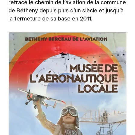
retrace le chemin de l’aviation de la commune
Montpellier
de Bétheny depuis plus d’un siècle et jusqu’à
Spectacles
Nantes
la fermeture de sa base en 2011.
Concerts
Nice
Paris
Sports
Strasbourg
Soirées
Toulouse
Sorties famille
Toutes les villes
Expos
Sorties & loisirs
Musée dans la Marne
Musée en Champagne-Ardenne