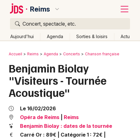
Reims
Concert, spectacle, etc.
Quoi ?
Fermer
Aujourd'hui
Agenda
Sorties & loisirs
Actu
Où ?
Retour
Publier un événement
Accueil
Reims
Agenda
Concerts
Chanson française
Reims et alentours
Marne (51)
Champagne-Ardenne
Benjamin Biolay
Bordeaux
Partout
Près de moi
Changer de lieu
"Visiteurs - Tournée
Colmar
Quand ?
Effacer les dates
Acoustique"
Lille
Grands événements
Aujourd'hui
Demain
Ce week-end
Autre
Lyon
Activité & Expérience
Le 16/02/2026
Marseille
Opéra de Reims
|
Reims
Manifestations
Benjamin Biolay : dates de la tournée
Mulhouse
Carré Or : 89€ | Catégorie 1 : 72€ |
Foires & salons