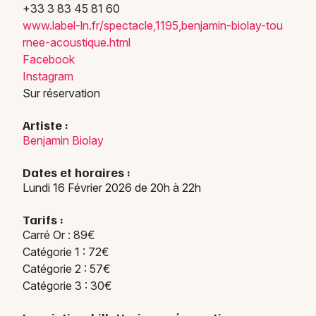
+33 3 83 45 81 60
Chanson française dans le Grand Est
www.l
abel-
ln.fr
/spec
tacle
,1195
,benj
amin-
biola
y-tou
rnee-
acous
tique
.html
Facebook
Instagram
Sur réservation
Newsletter des sorties
Artiste :
Artistes en tournée
Benjamin Biolay
Actus à Reims
Dates et horaires :
Lundi 16 Février 2026 de 20h à 22h
Magazine à Reims
Tarifs :
Carré Or : 89€
Catégorie 1 : 72€
Catégorie 2 : 57€
Catégorie 3 : 30€