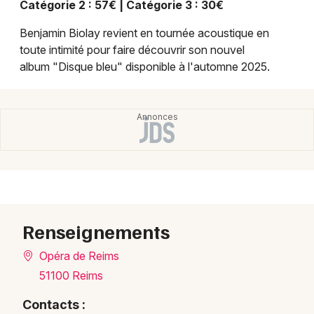
Catégorie 2 : 57€ | Catégorie 3 : 30€
Montpellier
Spectacles
Benjamin Biolay revient en tournée acoustique en
Nantes
toute intimité pour faire découvrir son nouvel
Concerts
Nice
album "Disque bleu" disponible à l'automne 2025.
Paris
Sports
Strasbourg
Soirées
Toulouse
Sorties famille
Toutes les villes
Expos
Renseignements
Sorties & loisirs
Opéra de Reims
Chanson française dans la Marne
51100 Reims
Chanson française en Champagne-Ardenne
Contacts :