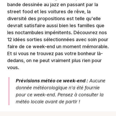
bande dessinée au jazz en passant par la
street food et les voitures de rêve, la
diversité des propositions est telle qu'elle
devrait satisfaire aussi bien les familles que
Newsletter des sorties
les noctambules impénitents. Découvrez nos
Artistes en tournée
12 idées sorties sélectionnées avec soin pour
faire de ce week-end un moment mémorable.
Actus dans le Rhône
Et si vous ne trouvez pas votre bonheur là-
dedans, on ne peut vraiment plus rien pour
Magazine dans le Rhône
vous.
Prévisions météo ce week-end :
Aucune
donnée météorologique n'a été fournie
pour ce week-end. Pensez à consulter la
météo locale avant de partir !