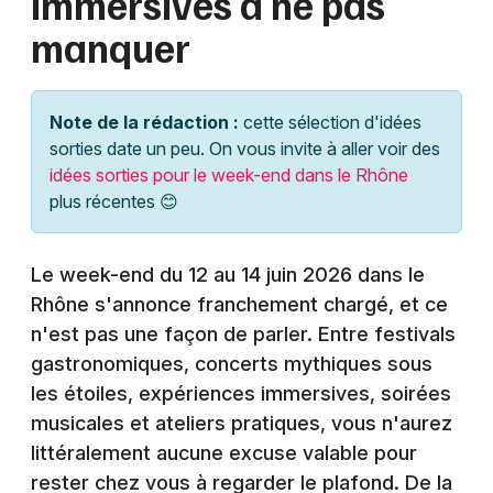
immersives à ne pas
Montpellier
manquer
Spectacles
Nantes
Concerts
Nice
Note de la rédaction :
cette sélection d'idées
Paris
sorties date un peu. On vous invite à aller voir des
Sports
idées sorties pour le week-end dans le Rhône
Strasbourg
plus récentes 😊
Soirées
Toulouse
Sorties famille
Le week-end du 12 au 14 juin 2026 dans le
Toutes les villes
Rhône s'annonce franchement chargé, et ce
Expos
n'est pas une façon de parler. Entre festivals
Sorties & loisirs
gastronomiques, concerts mythiques sous
les étoiles, expériences immersives, soirées
Agenda en Rhône-Alpes
musicales et ateliers pratiques, vous n'aurez
littéralement aucune excuse valable pour
Agenda en Auvergne-Rhône-Alpes
rester chez vous à regarder le plafond. De la