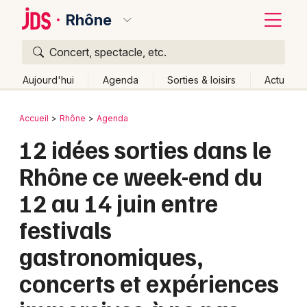
Rhône
Concert, spectacle, etc.
Quoi ?
Fermer
Aujourd'hui
Agenda
Sorties & loisirs
Actu
Où ?
Retour
Publier un événement
Accueil
Rhône
Agenda
Rhône (69)
Rhône-Alpes
Partout
Près de moi
12 idées sorties dans le
Bordeaux
Changer de lieu
Rhône ce week-end du
Colmar
Quand ?
Effacer les dates
12 au 14 juin entre
Lille
Grands événements
Aujourd'hui
Demain
Ce week-end
Autre
festivals
Lyon
Activité & Expérience
gastronomiques,
Marseille
Manifestations
concerts et expériences
Mulhouse
Foires & salons