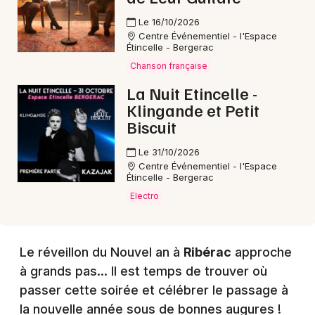
Le 16/10/2026
Centre Événementiel - l'Espace
Choisir mes départements
Étincelle - Bergerac
24 - Dordogne
Chanson française
La Nuit Etincelle -
Mon email
Klingande et Petit
Biscuit
Je m'abonne
Le 31/10/2026
Centre Événementiel - l'Espace
Étincelle - Bergerac
Electro
Le réveillon du Nouvel an à
Ribérac
approche
à grands pas... Il est temps de trouver où
passer cette soirée et célébrer le passage à
la nouvelle année sous de bonnes augures !