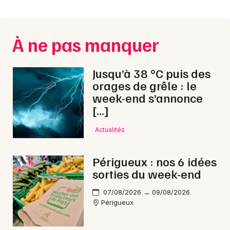
Montpellier
Spectacles
Nantes
À ne pas manquer
Concerts
Nice
Paris
Sports
Jusqu’à 38 °C puis des
orages de grêle : le
Strasbourg
Soirées
week-end s’annonce
[…]
Toulouse
Sorties famille
Toutes les villes
Actualités
Expos
Périgueux : nos 6 idées
Sorties & loisirs
sorties du week-end
Nouvel An en Dordogne
07/08/2026 → 09/08/2026
Périgueux
Nouvel An en Aquitaine