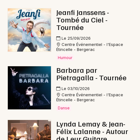
Nouvel An en Nouvelle-Aquitaine
Jeanfi Janssens -
Tombé du Ciel -
Tournée
Le 25/09/2026
Centre Événementiel - l'Espace
Newsletter des sorties
Étincelle - Bergerac
Humour
Artistes en tournée
Barbara par
Actus à Ribérac
Pietragalla - Tournée
Le 03/10/2026
Magazine à Ribérac
Centre Événementiel - l'Espace
Étincelle - Bergerac
Danse
Lynda Lemay & Jean-
Félix Lalanne - Autour
de Leur Guitare