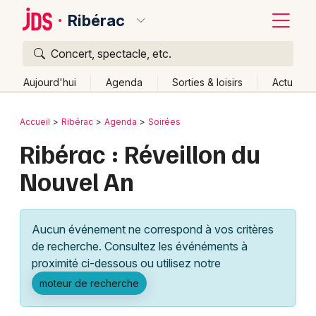
Ribérac
Concert, spectacle, etc.
Quoi ?
Fermer
Aujourd'hui
Agenda
Sorties & loisirs
Actu
Où ?
Retour
Publier un événement
Accueil
Ribérac
Agenda
Soirées
Ribérac et alentours
Dordogne (24)
Aquitaine
Ribérac : Réveillon du
Bordeaux
Partout
Près de moi
Changer de lieu
Nouvel An
Colmar
Quand ?
Effacer les dates
Lille
Grands événements
Aujourd'hui
Demain
Ce week-end
Autre
Aucun événement ne correspond à vos critères
Lyon
Activité & Expérience
de recherche. Consultez les événéments à
proximité ci-dessous ou utilisez notre
Marseille
Manifestations
moteur de recherche
Mulhouse
Foires & salons