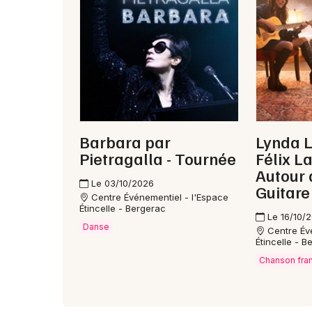
Barbara par
Lynda 
Pietragalla - Tournée
Félix L
Autour 
Le 03/10/2026
Guitare
Centre Événementiel - l'Espace
Étincelle - Bergerac
Le 16/10/
Danse
Centre Év
Étincelle - B
Chanson fra