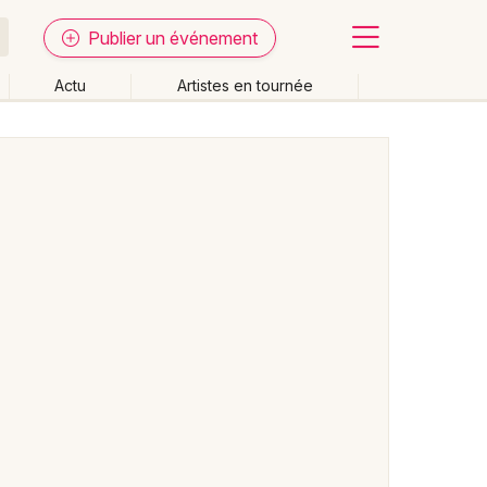
Publier un événement
Actu
Artistes en tournée
Fermer
Effacer les dates
week-end
Autre