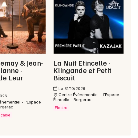
Choisir mes départements
24 - Dordogne
Mon email
Lemay & Jean-
La Nuit Etincelle -
Je m'abonne
alanne -
Klingande et Petit
de Leur
Biscuit
Le 31/10/2026
Centre Événementiel - l'Espace
2026
Étincelle - Bergerac
énementiel - l'Espace
ergerac
Electro
nçaise