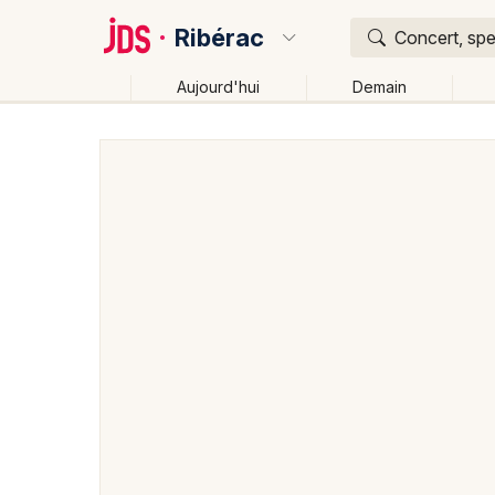
Ribérac
Concert, spe
Aujourd'hui
Demain
Quoi ?
Où ?
Ribérac et alentours
Dordogne (24)
Aquitaine
Changer de lieu