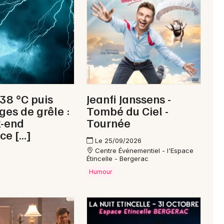
Aquitaine
Newsletter des sorties
Artistes en tournée
 38 °C puis
Jeanfi Janssens -
ges de grêle :
Tombé du Ciel -
Actus à Ribérac
k-end
Tournée
ce […]
Magazine à Ribérac
Le 25/09/2026
Centre Événementiel - l'Espace
Étincelle - Bergerac
Humour