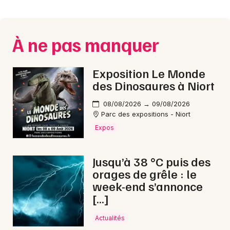
Montpellier
Spectacles
Nantes
À ne pas manquer
Concerts
Nice
Paris
Sports
Exposition Le Monde
des Dinosaures à Niort
Strasbourg
Soirées
08/08/2026 → 09/08/2026
Toulouse
Parc des expositions - Niort
Sorties famille
Expos
Toutes les villes
Expos
Jusqu’à 38 °C puis des
Sorties & loisirs
orages de grêle : le
week-end s’annonce
Bourses en Bretagne
[…]
Actualités