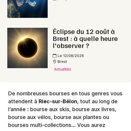
Mon email
Éclipse du 12 août à
Je m'abonne
Brest : à quelle heure
l'observer ?
Le 12/08/2026
Brest
Actualités
De nombreuses bourses en tous genres vous
attendent à
Riec-sur-Bélon
, tout au long de
l’année : bourse aux skis, bourse aux livres,
bourse aux vélos, bourse aux plantes ou
bourses multi-collections… Vous aurez