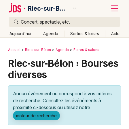
Riec-sur-Bélon
Concert, spectacle, etc.
Quoi ?
Fermer
Aujourd'hui
Agenda
Sorties & loisirs
Actu
Où ?
Retour
Publier un événement
Accueil
Riec-sur-Bélon
Agenda
Foires & salons
Riec-sur-Bélon et alentours
Finistère (29)
Bretagne
Riec-sur-Bélon : Bourses
Bordeaux
Partout
Près de moi
Changer de lieu
diverses
Colmar
Quand ?
Effacer les dates
Lille
Grands événements
Aujourd'hui
Demain
Ce week-end
Autre
Aucun événement ne correspond à vos critères
Lyon
Activité & Expérience
de recherche. Consultez les événéments à
proximité ci-dessous ou utilisez notre
Marseille
Manifestations
moteur de recherche
Mulhouse
Foires & salons