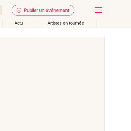
Publier un événement
Actu
Artistes en tournée
Fermer
Effacer les dates
week-end
Autre