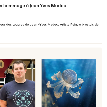
Newsletter des sorties
 en hommage à Jean-Yves Madec
Artistes en tournée
leur des œuvres de Jean -Yves Madec, Artiste Peintre brestois de
Actus dans le Finistère
Magazine dans le Finistère
Choisir mes départements
29 - Finistère