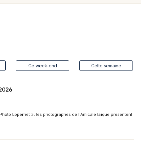
Spectacles
Mulhouse
Concerts
Montpellier
Nantes
Sports
Nice
Soirées
Paris
Sorties famille
Ce week-end
Cette semaine
Strasbourg
Expos
Toulouse
 2026
Sorties & loisirs
Toutes les villes
Aujourd'hui en Bretagne
L Photo Loperhet », les photographes de l'Amicale laïque présentent