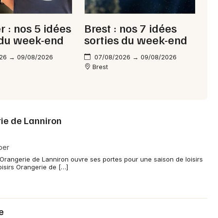
Mon email
 : nos 5 idées
Brest : nos 7 idées
 du week-end
sorties du week-end
Je m'abonne
26 → 09/08/2026
07/08/2026 → 09/08/2026
Brest
rie de Lanniron
per
'Orangerie de Lanniron ouvre ses portes pour une saison de loisirs
oisirs Orangerie de […]
e