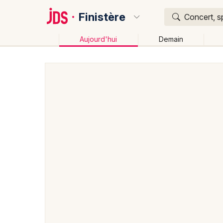
Finistère
Concert, s
Aujourd'hui
Demain
Quoi ?
Où ?
Finistère (29)
Bretagne
Partout
Près de moi