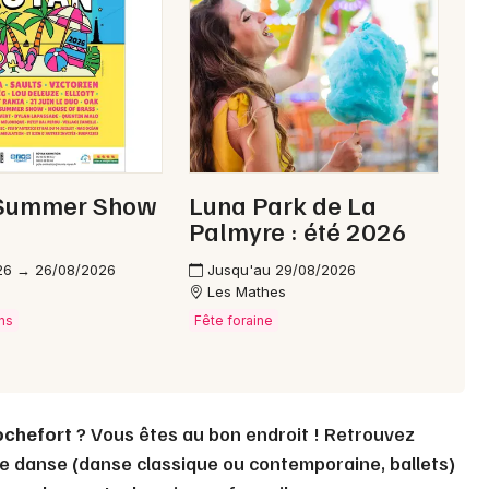
Choisir mes départements
17 - Charente-Maritime
Mon email
Summer Show
Luna Park de La
Palmyre : été 2026
Je m'abonne
26 → 26/08/2026
Jusqu'au 29/08/2026
Les Mathes
ns
Fête foraine
ochefort
? Vous êtes au bon endroit ! Retrouvez
e danse (danse classique ou contemporaine, ballets)