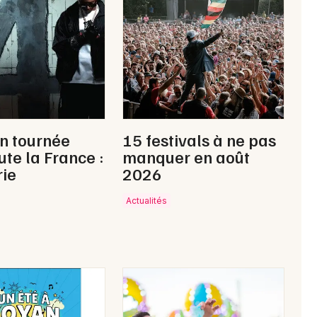
Newsletter des sorties
Artistes en tournée
n tournée
15 festivals à ne pas
Actus à Rochefort
ute la France :
manquer en août
rie
2026
Magazine à Rochefort
Actualités