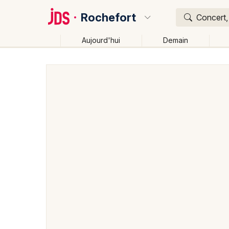
Rochefort
Concert,
Aujourd'hui
Demain
Quoi ?
Où ?
Rochefort et alentours
Charente-Maritime (17)
Po
Près de moi
Changer de lieu