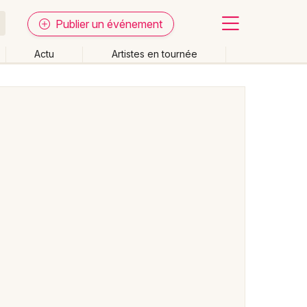
Publier un événement
Actu
Artistes en tournée
Fermer
Effacer les dates
week-end
Autre