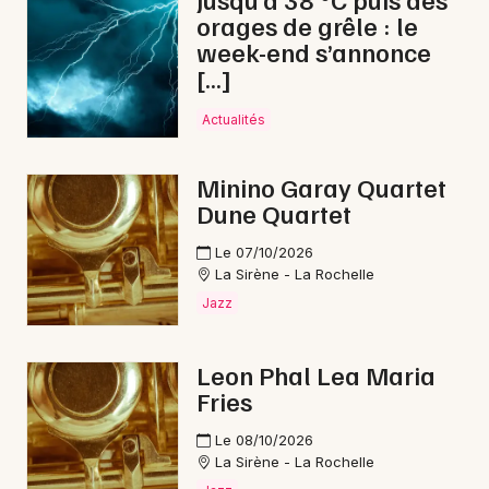
orages de grêle : le
Jazz en Nouvelle-Aquitaine
week-end s’annonce
[…]
Actualités
Newsletter des sorties
Minino Garay Quartet
Dune Quartet
Artistes en tournée
Le 07/10/2026
Actus à Rochefort
La Sirène - La Rochelle
Jazz
Magazine à Rochefort
Leon Phal Lea Maria
Fries
Le 08/10/2026
La Sirène - La Rochelle