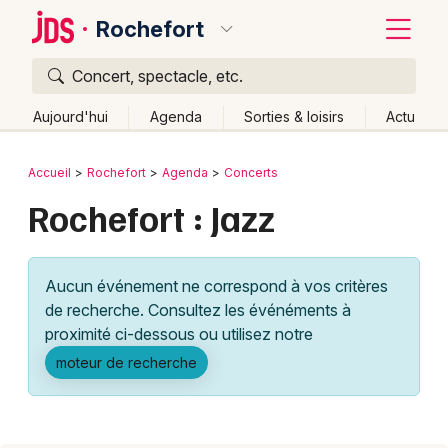
Rochefort
Concert, spectacle, etc.
Quoi ?
Fermer
Aujourd'hui
Agenda
Sorties & loisirs
Actu
Où ?
Retour
Publier un événement
Accueil
Rochefort
Agenda
Concerts
Rochefort et alentours
Charente-Maritime (17)
Rochefort : Jazz
Bordeaux
Poitou-Charente
Partout
Près de moi
Changer de lieu
Colmar
Quand ?
Effacer les dates
Aucun événement ne correspond à vos critères
Lille
Grands événements
Aujourd'hui
Demain
Ce week-end
Autre
de recherche. Consultez les événéments à
Lyon
proximité ci-dessous ou utilisez notre
Activité & Expérience
moteur de recherche
Marseille
Manifestations
Mulhouse
Foires & salons