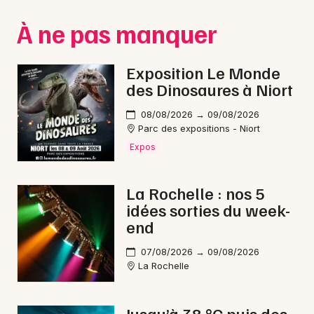
Montpellier
À ne pas manquer
Spectacles
Nantes
Concerts
Nice
Exposition Le Monde
des Dinosaures à Niort
Paris
Sports
08/08/2026 → 09/08/2026
Strasbourg
Soirées
Parc des expositions - Niort
Expos
Toulouse
Sorties famille
Toutes les villes
La Rochelle : nos 5
Expos
idées sorties du week-
end
Sorties & loisirs
07/08/2026 → 09/08/2026
Jazz en Charente-Maritime
La Rochelle
Jazz en Poitou-Charente
Jusqu’à 38 °C puis des