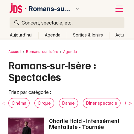
Romans-sur-Isère
Concert, spectacle, etc.
Quoi ?
Fermer
Aujourd'hui
Agenda
Sorties & loisirs
Actu
Où ?
Retour
Publier un événement
Accueil
Romans-sur-Isère
Agenda
Romans-sur-Isère et alentours
Drôme (26)
Romans-sur-Isère :
Bordeaux
Rhône-Alpes
Partout
Près de moi
Changer de lieu
Spectacles
Colmar
Quand ?
Effacer les dates
Lille
Grands événements
Aujourd'hui
Demain
Ce week-end
Autre
Triez par catégorie :
Lyon
Activité & Expérience
Cinéma
Cirque
Danse
Dîner spectacle
Hu
Marseille
Manifestations
Charlie Haid - Intensément
Mulhouse
Mentaliste - Tournée
Foires & salons