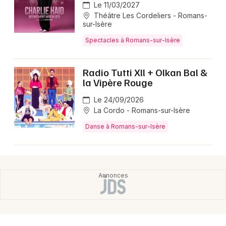
Montpellier
Le 11/03/2027
Théâtre Les Cordeliers - Romans-
Spectacles
sur-Isère
Nantes
Spectacles à Romans-sur-Isère
Concerts
Nice
Paris
Sports
Radio Tutti Xll + Olkan Bal &
la Vipère Rouge
Strasbourg
Soirées
Le 24/09/2026
Toulouse
La Cordo - Romans-sur-Isère
Sorties famille
Danse à Romans-sur-Isère
Toutes les villes
Expos
Sorties & loisirs
Spectacles dans la Drôme
Spectacles en Rhône-Alpes