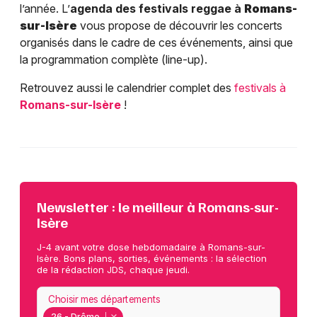
l’année. L’
agenda des festivals reggae à
Romans-
sur-Isère
vous propose de découvrir les concerts
organisés dans le cadre de ces événements, ainsi que
la programmation complète (line-up).
Retrouvez aussi le calendrier complet des
festivals à
Romans-sur-Isère
!
Newsletter : le meilleur à Romans-sur-
Isère
J-4 avant votre dose hebdomadaire à Romans-sur-
Isère. Bons plans, sorties, événements : la sélection
de la rédaction JDS, chaque jeudi.
Choisir mes départements
26 - Drôme