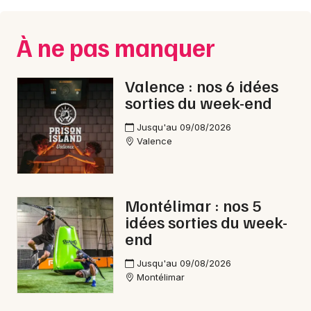
Montpellier
Spectacles
Nantes
À ne pas manquer
Concerts
Nice
Valence : nos 6 idées
Paris
Sports
sorties du week-end
Strasbourg
Soirées
Jusqu'au 09/08/2026
Valence
Toulouse
Sorties famille
Toutes les villes
Expos
Montélimar : nos 5
idées sorties du week-
Sorties & loisirs
end
Reggae dans la Drôme
Jusqu'au 09/08/2026
Montélimar
Reggae en Rhône-Alpes