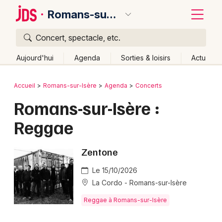
Romans-sur-Isère
Concert, spectacle, etc.
Quoi ?
Fermer
Aujourd'hui
Agenda
Sorties & loisirs
Actu
Où ?
Retour
Publier un événement
Accueil
Romans-sur-Isère
Agenda
Concerts
Romans-sur-Isère et alentours
Drôme (26)
Romans-sur-Isère :
Bordeaux
Rhône-Alpes
Partout
Près de moi
Changer de lieu
Reggae
Colmar
Quand ?
Effacer les dates
Lille
Grands événements
Aujourd'hui
Demain
Ce week-end
Autre
Zentone
Lyon
Activité & Expérience
Le 15/10/2026
La Cordo - Romans-sur-Isère
Marseille
Manifestations
Reggae à Romans-sur-Isère
Mulhouse
Foires & salons