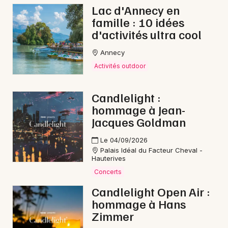
Lac d'Annecy en
Reggae en Auvergne-Rhône-Alpes
famille : 10 idées
d'activités ultra cool
Annecy
Activités outdoor
Newsletter des sorties
Candlelight :
Artistes en tournée
hommage à Jean-
Jacques Goldman
Actus à Romans-sur-Isère
Le 04/09/2026
Magazine à Romans-sur-Isère
Palais Idéal du Facteur Cheval -
Hauterives
Concerts
Candlelight Open Air :
hommage à Hans
Zimmer