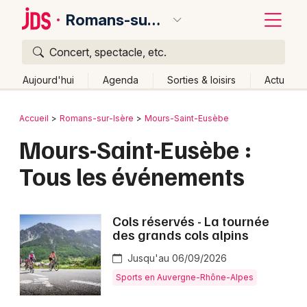
Romans-sur-Isère
Concert, spectacle, etc.
Quoi ?
Fermer
Aujourd'hui
Agenda
Sorties & loisirs
Actu
Où ?
Retour
Publier un événement
Accueil
Romans-sur-Isère
Mours-Saint-Eusèbe
Romans-sur-Isère et alentours
Drôme (26)
Mours-Saint-Eusèbe :
Bordeaux
Rhône-Alpes
Partout
Près de moi
Changer de lieu
Tous les événements
Colmar
Quand ?
Effacer les dates
Lille
Grands événements
Aujourd'hui
Demain
Ce week-end
Autre
Cols réservés - La tournée
Lyon
des grands cols alpins
Activité & Expérience
Marseille
Jusqu'au 06/09/2026
Manifestations
Sports en Auvergne-Rhône-Alpes
Mulhouse
Foires & salons