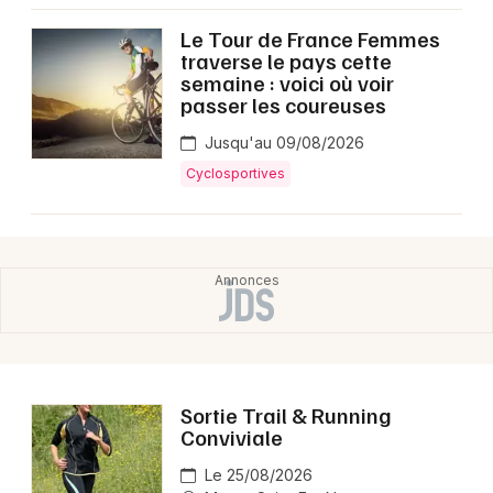
Montpellier
Le Tour de France Femmes
Spectacles
Nantes
traverse le pays cette
semaine : voici où voir
Concerts
Nice
passer les coureuses
Jusqu'au 09/08/2026
Paris
Sports
Cyclosportives
Strasbourg
Soirées
Toulouse
Sorties famille
Toutes les villes
Expos
Sorties & loisirs
Sortie Trail & Running
Agenda dans la Drôme
Conviviale
Agenda en Rhône-Alpes
Le 25/08/2026