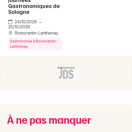
Gastronomiques de
Centre-Val de Loire
Sologne
24/10/2026 →
25/10/2026
Romorantin-Lanthenay
Gastronomie à Romorantin-
Newsletter des sorties
Lanthenay
Artistes en tournée
Actus à Romorantin-Lanthenay
Magazine à Romorantin-Lanthenay
À ne pas manquer