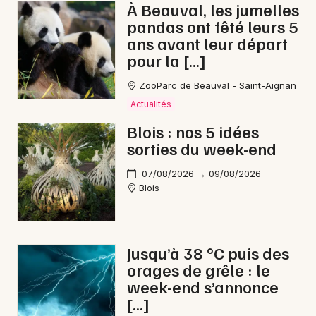
À Beauval, les jumelles
pandas ont fêté leurs 5
ans avant leur départ
Choisir mes départements
pour la […]
41 - Loir-et-Cher
ZooParc de Beauval - Saint-Aignan
Actualités
Mon email
Blois : nos 5 idées
sorties du week-end
Je m'abonne
07/08/2026 → 09/08/2026
Blois
Jusqu’à 38 °C puis des
orages de grêle : le
week-end s’annonce
[…]