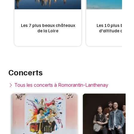
es
Les 7 plus beaux châteaux
Les 10 plus beaux
n
de la Loire
d'altitude de Fr
Concerts
Tous les concerts à Romorantin-Lanthenay