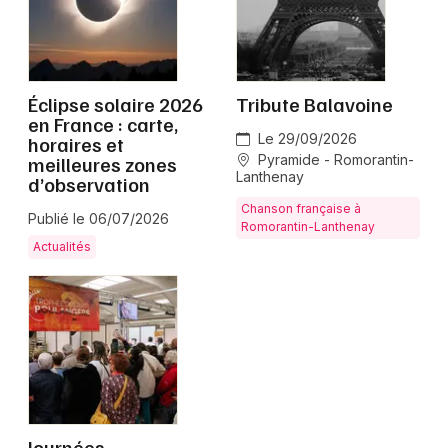
Montpellier
Spectacles
Nantes
Concerts
Nice
Éclipse solaire 2026
Tribute Balavoine
en France : carte,
Paris
Sports
Le 29/09/2026
horaires et
meilleures zones
Pyramide - Romorantin-
Strasbourg
Lanthenay
d’observation
Soirées
Chanson française à
Toulouse
Publié le 06/07/2026
Romorantin-Lanthenay
Sorties famille
Actualités
Toutes les villes
Expos
Sorties & loisirs
Loir-et-Cher
Centre
Journées