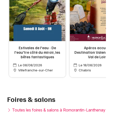
Estivales de l'eau - De
Apéros accueil -
-
l'eau'tre côté du miroir, les
Destination Valençay 
bêtes fantastiques
Val de Loire
Le 08/08/2026
Le 18/08/2026
Villefranche-sur-Cher
Chabris
Foires & salons
Toutes les foires & salons à Romorantin-Lanthenay