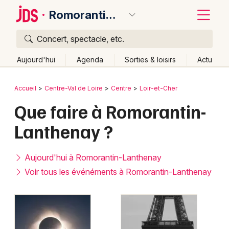
Romorantin-Lanthenay
Concert, spectacle, etc.
Quoi ?
Fermer
Aujourd'hui
Agenda
Sorties & loisirs
Actu
Où ?
Retour
Publier un événement
Accueil
Centre-Val de Loire
Centre
Loir-et-Cher
Romorantin-Lanthenay et alentours
Loir-et-Cher (41)
Que faire à Romorantin-
Bordeaux
Centre
Partout
Près de moi
Changer de lieu
Lanthenay ?
Colmar
Quand ?
Effacer les dates
Lille
Grands événements
Aujourd'hui
Demain
Ce week-end
Autre
Aujourd'hui à Romorantin-Lanthenay
Lyon
Voir tous les événéments à Romorantin-Lanthenay
Activité & Expérience
Marseille
Manifestations
Mulhouse
Foires & salons