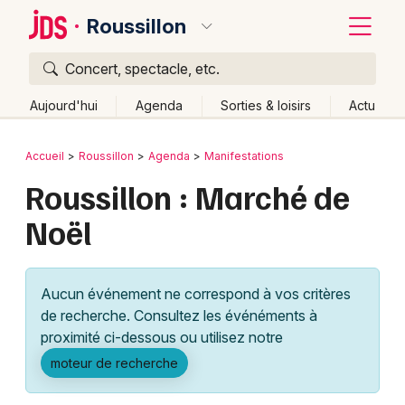
Roussillon
Concert, spectacle, etc.
Quoi ?
Fermer
Aujourd'hui
Agenda
Sorties & loisirs
Actu
Où ?
Retour
Publier un événement
Accueil
Roussillon
Agenda
Manifestations
Roussillon et alentours
Isère (38)
Rhône-Alpes
Roussillon : Marché de
Bordeaux
Partout
Près de moi
Changer de lieu
Noël
Colmar
Quand ?
Effacer les dates
Lille
Grands événements
Aujourd'hui
Demain
Ce week-end
Autre
Aucun événement ne correspond à vos critères
Lyon
Activité & Expérience
de recherche. Consultez les événéments à
proximité ci-dessous ou utilisez notre
Marseille
Manifestations
moteur de recherche
Mulhouse
Foires & salons