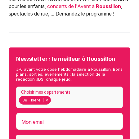
pour les enfants,
concerts de l'Avent à
Roussillon
,
spectacles de rue, ... Demandez le programme !
Newsletter : le meilleur à Roussillon
J-6 avant votre dose hebdomadaire à Roussillon. Bons
plans, sorties, événements : la sélection de la
rédaction JDS, chaque jeudi.
Choisir mes départements
38 - Isère
Mon email