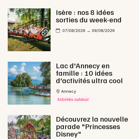
Marché de Noël en Auvergne-Rhône-Alpes
Isère : nos 8 idées
sorties du week-end
07/08/2026 → 09/08/2026
Newsletter des sorties
Artistes en tournée
Lac d'Annecy en
famille : 10 idées
Actus à Roussillon
d'activités ultra cool
Magazine à Roussillon
Annecy
Activités outdoor
Découvrez la nouvelle
parade "Princesses
Disney"