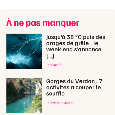
Montpellier
Spectacles
Nantes
À ne pas manquer
Concerts
Nice
Paris
Sports
Jusqu’à 38 °C puis des
orages de grêle : le
Strasbourg
Soirées
week-end s’annonce
[…]
Toulouse
Sorties famille
Toutes les villes
Actualités
Expos
Gorges du Verdon : 7
Sorties & loisirs
activités à couper le
souffle
Marché de Noël en Isère
Activités outdoor
Marché de Noël en Rhône-Alpes