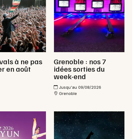
Newsletter des sorties
Artistes en tournée
ivals à ne pas
Grenoble : nos 7
Actus à Roussillon
r en août
idées sorties du
week-end
Magazine à Roussillon
Jusqu'au 09/08/2026
Grenoble