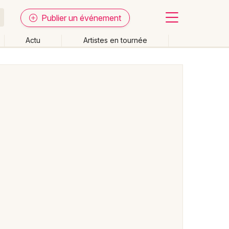
Publier un événement
Actu
Artistes en tournée
Fermer
Effacer les dates
week-end
Autre