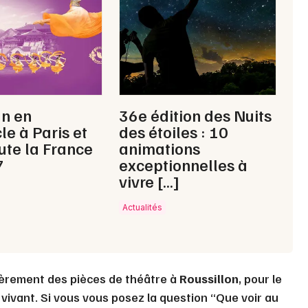
Choisir mes départements
38 - Isère
Mon email
un en
36e édition des Nuits
le à Paris et
des étoiles : 10
ute la France
animations
Je m'abonne
7
exceptionnelles à
vivre […]
Actualités
ièrement des pièces de théâtre à
Roussillon
, pour le
vivant. Si vous vous posez la question “Que voir au