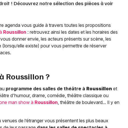
roit ! Découvrez notre sélection des pièces à voir
re agenda vous guide à travers toutes les propositions
 à
Roussillon
: retrouvez ainsi les dates et les horaires des
vous donner envie, les acteurs présents sur scène, les
igne (lorsqu’elle existe) pour vous permettre de réserver
places.
 à
Roussillon
?
 au
programme des salles de théâtre à
Roussillon
et
héâtre d'humour, drame, comédie, théâtre classique ou
one man show à
Roussillon
, théâtre de boulevard... Il y en
 venues de l’étranger vous présentent les plus beaux
rs de leur passage
dans les salles de spectacles à