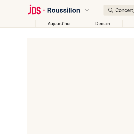
Roussillon
Concert,
Aujourd'hui
Demain
Quoi ?
Où ?
Roussillon et alentours
Isère (38)
Rhône-Alpes
Changer de lieu