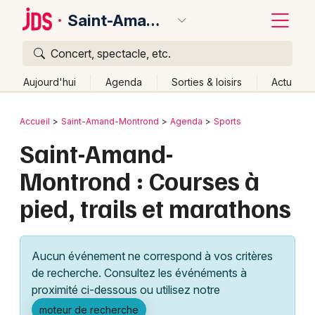
Saint-Amand-Montrond
Concert, spectacle, etc.
Quoi ?
Fermer
Aujourd'hui
Agenda
Sorties & loisirs
Actu
Où ?
Retour
Publier un événement
Accueil
Saint-Amand-Montrond
Agenda
Sports
Saint-Amand-Montrond et alentours
Cher (18)
Centre
Saint-Amand-
Bordeaux
Partout
Près de moi
Changer de lieu
Montrond : Courses à
Colmar
Quand ?
Effacer les dates
pied, trails et marathons
Lille
Grands événements
Aujourd'hui
Demain
Ce week-end
Autre
Lyon
Activité & Expérience
Aucun événement ne correspond à vos critères
Marseille
de recherche. Consultez les événéments à
Manifestations
proximité ci-dessous ou utilisez notre
Mulhouse
Foires & salons
moteur de recherche