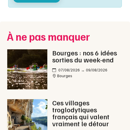
Montpellier
Spectacles
Nantes
Concerts
Nice
À ne pas manquer
Paris
Sports
Strasbourg
Bourges : nos 6 idées
Soirées
sorties du week-end
Toulouse
Sorties famille
07/08/2026 → 09/08/2026
Toutes les villes
Bourges
Expos
Sorties & loisirs
Ces villages
troglodytiques
Courses dans le Cher
français qui valent
vraiment le détour
Courses dans le Centre