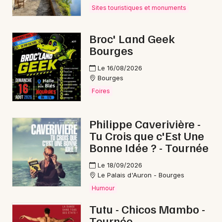
Sites touristiques et monuments
Courses dans le Centre-Val de Loire
Broc' Land Geek
Bourges
Le 16/08/2026
Newsletter des sorties
Bourges
Foires
Artistes en tournée
Actus à Saint-Amand-Montrond
Philippe Caverivière -
Tu Crois que c'Est Une
Magazine à Saint-Amand-Montrond
Bonne Idée ? - Tournée
Le 18/09/2026
Le Palais d'Auron - Bourges
Humour
Tutu - Chicos Mambo -
Tournée