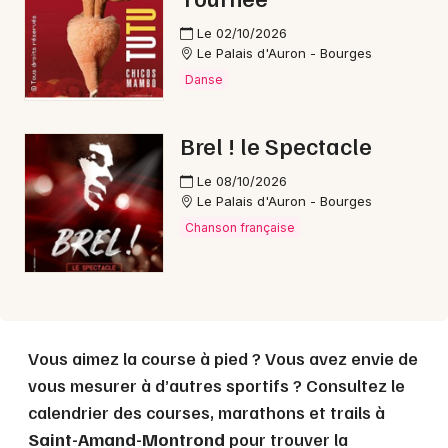
Le 02/10/2026
Le Palais d'Auron - Bourges
Choisir mes départements
Danse
18 - Cher
Brel ! le Spectacle
Mon email
Le 08/10/2026
Le Palais d'Auron - Bourges
Chanson française
Je m'abonne
Vous aimez la course à pied ? Vous avez envie de
vous mesurer à d’autres sportifs ? Consultez le
calendrier des courses, marathons et trails à
Saint-Amand-Montrond
pour trouver la