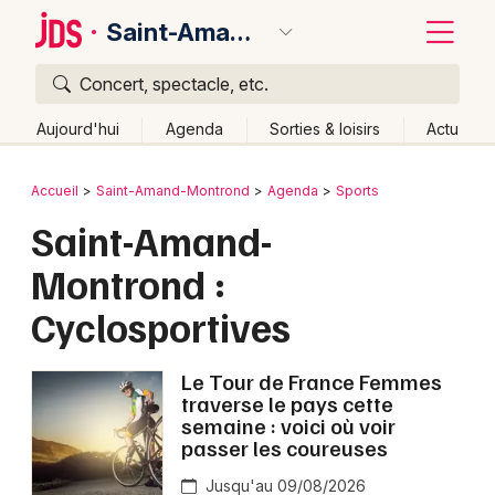
Saint-Amand-Montrond
Concert, spectacle, etc.
Quoi ?
Fermer
Aujourd'hui
Agenda
Sorties & loisirs
Actu
Où ?
Retour
Publier un événement
Accueil
Saint-Amand-Montrond
Agenda
Sports
Saint-Amand-Montrond et alentours
Cher (18)
Centre
Saint-Amand-
Bordeaux
Partout
Près de moi
Changer de lieu
Montrond :
Colmar
Quand ?
Effacer les dates
Cyclosportives
Lille
Grands événements
Aujourd'hui
Demain
Ce week-end
Autre
Lyon
Le Tour de France Femmes
Activité & Expérience
traverse le pays cette
Marseille
semaine : voici où voir
Manifestations
passer les coureuses
Mulhouse
Foires & salons
Jusqu'au 09/08/2026