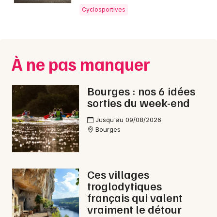
Montpellier
Cyclosportives
Spectacles
Nantes
Concerts
Nice
À ne pas manquer
Paris
Sports
Strasbourg
Bourges : nos 6 idées
Soirées
sorties du week-end
Toulouse
Sorties famille
Jusqu'au 09/08/2026
Toutes les villes
Bourges
Expos
Sorties & loisirs
Ces villages
Cyclosportives dans le Cher
troglodytiques
français qui valent
Cyclosportives dans le Centre
vraiment le détour