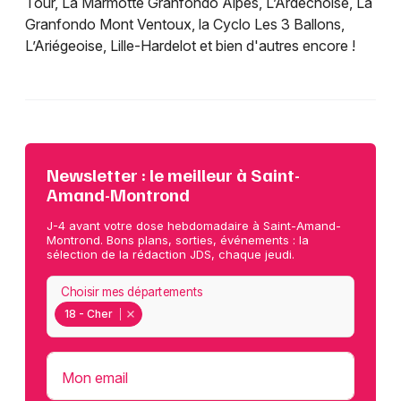
Tour, La Marmotte Granfondo Alpes, L’Ardéchoise, La
Granfondo Mont Ventoux, la Cyclo Les 3 Ballons,
L’Ariégeoise, Lille-Hardelot et bien d'autres encore !
Newsletter : le meilleur à Saint-
Amand-Montrond
J-4 avant votre dose hebdomadaire à Saint-Amand-
Montrond. Bons plans, sorties, événements : la
sélection de la rédaction JDS, chaque jeudi.
Choisir mes départements
18 - Cher
Mon email