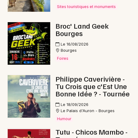
Cyclosportives dans le Centre-Val de Loire
Sites touristiques et monuments
Broc' Land Geek
Bourges
Le 16/08/2026
Newsletter des sorties
Bourges
Foires
Artistes en tournée
Actus à Saint-Amand-Montrond
Philippe Caverivière -
Tu Crois que c'Est Une
Magazine à Saint-Amand-Montrond
Bonne Idée ? - Tournée
Le 18/09/2026
Le Palais d'Auron - Bourges
Humour
Tutu - Chicos Mambo -