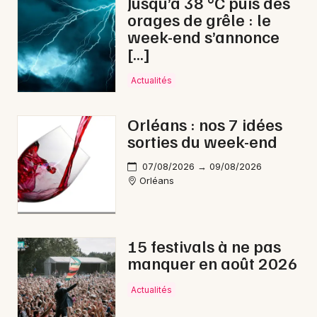
Jusqu’à 38 °C puis des
Choisir mes départements
orages de grêle : le
45 - Loiret
week-end s’annonce
[…]
Mon email
Actualités
Je m'abonne
Orléans : nos 7 idées
sorties du week-end
07/08/2026 → 09/08/2026
Orléans
15 festivals à ne pas
manquer en août 2026
Actualités