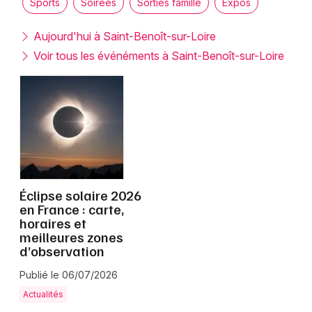
Sports
Soirées
Sorties famille
Expos
Montpellier
Spectacles
Nantes
Aujourd'hui à Saint-Benoît-sur-Loire
Voir tous les événéments à Saint-Benoît-sur-Loire
Concerts
Nice
Paris
Sports
Strasbourg
Soirées
Toulouse
Sorties famille
Toutes les villes
Éclipse solaire 2026
Expos
en France : carte,
horaires et
Sorties & loisirs
meilleures zones
d’observation
Centre
Publié le 06/07/2026
Centre-Val de Loire
Actualités