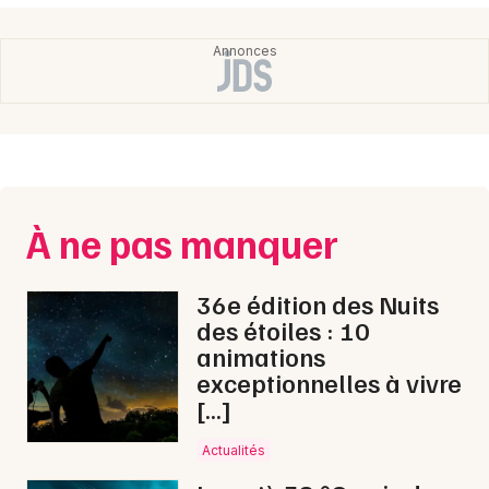
Newsletter des sorties
Artistes en tournée
Actus dans le Loiret
À ne pas manquer
Magazine dans le Loiret
36e édition des Nuits
des étoiles : 10
animations
exceptionnelles à vivre
[…]
Actualités