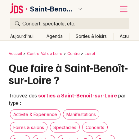
Saint-Benoît-sur-Loire
Concert, spectacle, etc.
Quoi ?
Fermer
Aujourd'hui
Agenda
Sorties & loisirs
Actu
Où ?
Retour
Publier un événement
Accueil
Centre-Val de Loire
Centre
Loiret
Saint-Benoît-sur-Loire et alentours
Loiret (45)
Centre
Que faire à Saint-Benoît-
Bordeaux
Partout
Près de moi
Changer de lieu
sur-Loire ?
Colmar
Quand ?
Effacer les dates
Lille
Grands événements
Aujourd'hui
Demain
Ce week-end
Autre
Trouvez des
sorties à Saint-Benoît-sur-Loire
par
type :
Lyon
Activité & Expérience
Activité & Expérience
Manifestations
Marseille
Manifestations
Foires & salons
Spectacles
Concerts
Mulhouse
Foires & salons