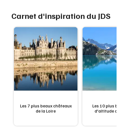
Carnet d'inspiration du JDS
es
Les 7 plus beaux châteaux
Les 10 plus beaux
n
de la Loire
d'altitude de Fr