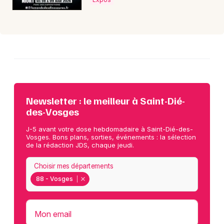
Newsletter : le meilleur à Saint-Dié-
des-Vosges
J-5 avant votre dose hebdomadaire à Saint-Dié-des-
Vosges. Bons plans, sorties, événements : la sélection
de la rédaction JDS, chaque jeudi.
Choisir mes départements
88 - Vosges
Mon email