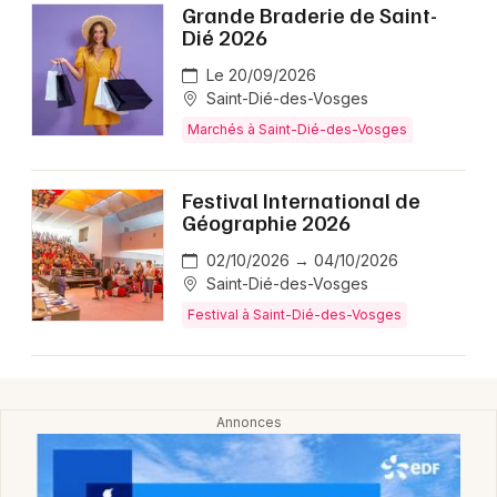
Montpellier
Grande Braderie de Saint-
Dié 2026
Spectacles
Nantes
Le 20/09/2026
Concerts
Saint-Dié-des-Vosges
Nice
Marchés à Saint-Dié-des-Vosges
Paris
Sports
Strasbourg
Festival International de
Soirées
Géographie 2026
Toulouse
Sorties famille
02/10/2026 → 04/10/2026
Toutes les villes
Saint-Dié-des-Vosges
Expos
Festival à Saint-Dié-des-Vosges
Sorties & loisirs
Agenda dans les Vosges
Agenda en Lorraine