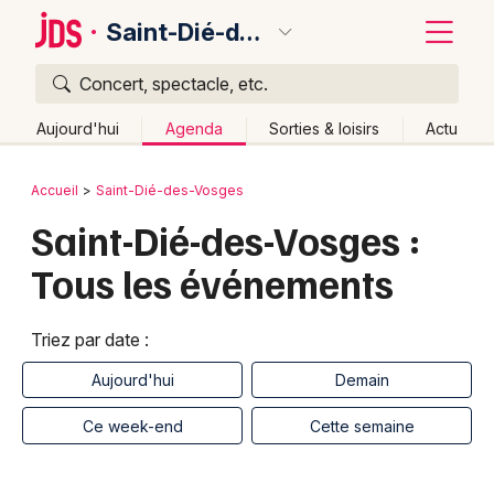
Saint-Dié-des-Vosges
Concert, spectacle, etc.
Quoi ?
Fermer
Aujourd'hui
Agenda
Sorties & loisirs
Actu
Où ?
Retour
Publier un événement
Accueil
Saint-Dié-des-Vosges
Saint-Dié-des-Vosges et alentours
Vosges (88)
Saint-Dié-des-Vosges :
Bordeaux
Lorraine
Partout
Près de moi
Changer de lieu
Tous les événements
Colmar
Quand ?
Effacer les dates
Lille
Grands événements
Aujourd'hui
Demain
Ce week-end
Autre
Triez par date :
Lyon
Activité & Expérience
Aujourd'hui
Demain
Marseille
Ce week-end
Cette semaine
Manifestations
Mulhouse
Foires & salons