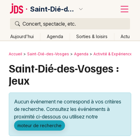
Saint-Dié-des-Vosges
Concert, spectacle, etc.
Quoi ?
Fermer
Aujourd'hui
Agenda
Sorties & loisirs
Actu
Où ?
Retour
Publier un événement
Accueil
Saint-Dié-des-Vosges
Agenda
Activité & Expérience
Saint-Dié-des-Vosges et alentours
Vosges (88)
Saint-Dié-des-Vosges :
Bordeaux
Lorraine
Partout
Près de moi
Changer de lieu
Jeux
Colmar
Quand ?
Effacer les dates
Lille
Grands événements
Aujourd'hui
Demain
Ce week-end
Autre
Aucun événement ne correspond à vos critères
Lyon
Activité & Expérience
de recherche. Consultez les événéments à
proximité ci-dessous ou utilisez notre
Marseille
Manifestations
moteur de recherche
Mulhouse
Foires & salons