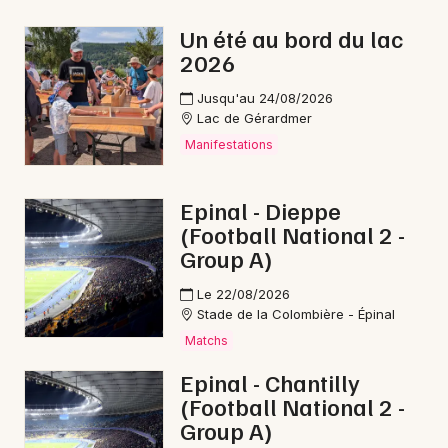
Jeux dans le Grand Est
Un été au bord du lac
2026
Jusqu'au 24/08/2026
Lac de Gérardmer
Newsletter des sorties
Manifestations
Artistes en tournée
Epinal - Dieppe
(Football National 2 -
Actus à Saint-Dié-des-Vosges
Group A)
Magazine à Saint-Dié-des-Vosges
Le 22/08/2026
Stade de la Colombière - Épinal
Matchs
Epinal - Chantilly
(Football National 2 -
Group A)