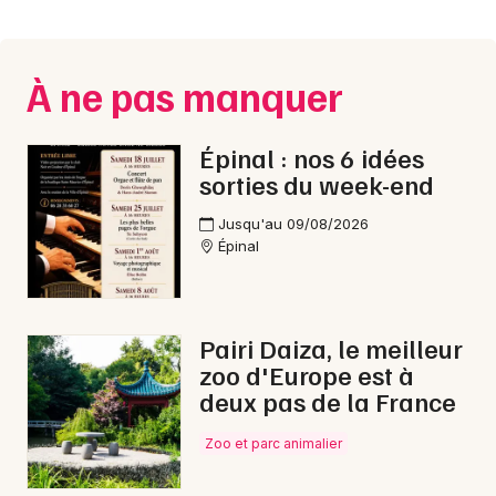
Montpellier
Spectacles
Nantes
À ne pas manquer
Concerts
Nice
Paris
Sports
Épinal : nos 6 idées
sorties du week-end
Strasbourg
Soirées
Jusqu'au 09/08/2026
Toulouse
Épinal
Sorties famille
Toutes les villes
Expos
Pairi Daiza, le meilleur
Sorties & loisirs
zoo d'Europe est à
deux pas de la France
Jeux dans les Vosges
Zoo et parc animalier
Jeux en Lorraine