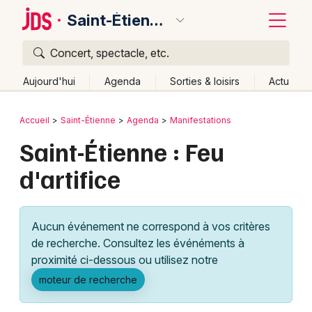
Saint-Étienne
Concert, spectacle, etc.
Quoi ?
Fermer
Aujourd'hui
Agenda
Sorties & loisirs
Actu
Où ?
Retour
Publier un événement
Accueil
Saint-Étienne
Agenda
Manifestations
Saint-Étienne et alentours
Loire (42)
Rhône-Alpes
Saint-Étienne : Feu
Bordeaux
Partout
Près de moi
Changer de lieu
d'artifice
Colmar
Quand ?
Effacer les dates
Lille
Grands événements
Aujourd'hui
Demain
Ce week-end
Autre
Aucun événement ne correspond à vos critères
Lyon
Activité & Expérience
de recherche. Consultez les événéments à
proximité ci-dessous ou utilisez notre
Marseille
Manifestations
moteur de recherche
Mulhouse
Foires & salons