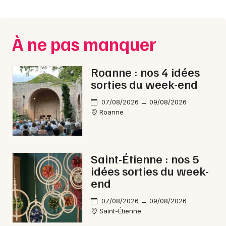
Montpellier
Spectacles
Nantes
À ne pas manquer
Concerts
Nice
Paris
Sports
Roanne : nos 4 idées
sorties du week-end
Strasbourg
Soirées
07/08/2026 → 09/08/2026
Toulouse
Roanne
Sorties famille
Toutes les villes
Expos
Saint-Étienne : nos 5
Sorties & loisirs
idées sorties du week-
end
Feu d'artifice dans la Loire
07/08/2026 → 09/08/2026
Saint-Étienne
Feu d'artifice en Rhône-Alpes