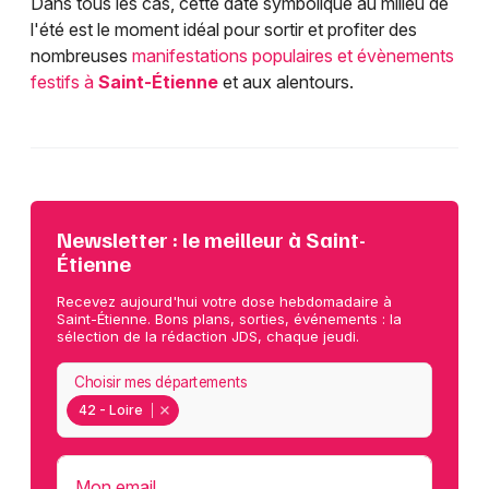
Dans tous les cas, cette date symbolique au milieu de
l'été est le moment idéal pour sortir et profiter des
nombreuses
manifestations populaires et évènements
festifs à
Saint-Étienne
et aux alentours.
Newsletter : le meilleur à Saint-
Étienne
Recevez aujourd'hui votre dose hebdomadaire à
Saint-Étienne. Bons plans, sorties, événements : la
sélection de la rédaction JDS, chaque jeudi.
Choisir mes départements
42 - Loire
Mon email