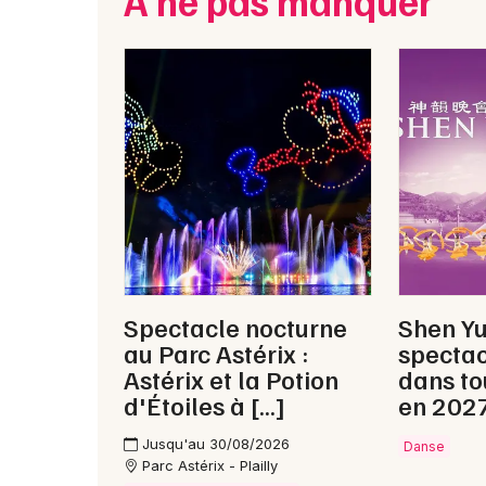
À ne pas manquer
Spectacle nocturne
Shen Y
au Parc Astérix :
spectac
Astérix et la Potion
dans to
d'Étoiles à […]
en 202
Jusqu'au 30/08/2026
Danse
Parc Astérix - Plailly