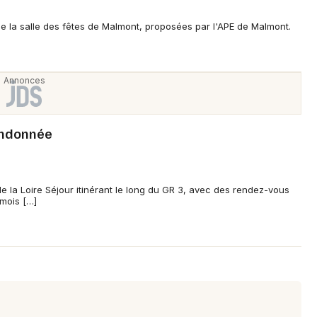
 la salle des fêtes de Malmont, proposées par l'APE de Malmont.
Newsletter des sorties
Artistes en tournée
andonnée
Actus à Saint-Étienne
Magazine à Saint-Étienne
e la Loire Séjour itinérant le long du GR 3, avec des rendez-vous
 mois […]