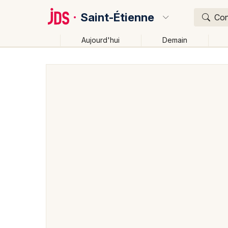
Saint-Étienne
Con
Aujourd'hui
Demain
Quoi ?
Où ?
Saint-Étienne et alentours
Loire (42)
Rhône-Alpe
Changer de lieu