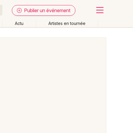
Publier un événement
Actu
Artistes en tournée
Fermer
Effacer les dates
week-end
Autre