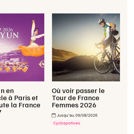
Choisir mes départements
42 - Loire
Mon email
Je m'abonne
un en
Où voir passer le
le à Paris et
Tour de France
ute la France
Femmes 2026
7
Jusqu'au 09/08/2026
Cyclosportives