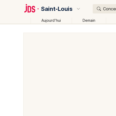
Saint-Louis
Concert
Aujourd'hui
Demain
Quoi ?
Où ?
Saint-Louis et alentours
Haut-Rhin (68)
Alsace
Changer de lieu