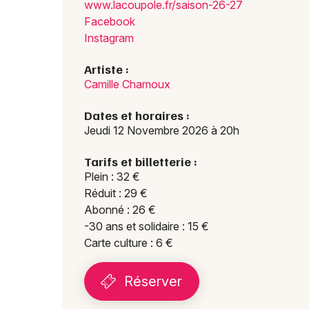
www.l
acoup
ole.f
r/sai
son-2
6-27
Facebook
Instagram
Artiste :
Camille Chamoux
Dates et horaires :
Jeudi 12 Novembre 2026 à 20h
Tarifs et billetterie :
Plein : 32 €
Réduit : 29 €
Abonné : 26 €
-30 ans et solidaire : 15 €
Carte culture : 6 €
Réserver