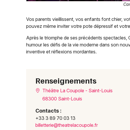
Cam
Vos parents vieillissent, vos enfants font chier, v
pouvez même inviter votre pote dépressif et votre 
Après le triomphe de ses précédents spectacles, 
humour les défis de la vie moderne dans son n
inventive et réflexions mordantes.
Renseignements
Théâtre La Coupole - Saint-Louis
68300 Saint-Louis
Contacts :
+33 3 89 70 03 13
bille
tteri
e@the
atrel
acoup
ole.f
r