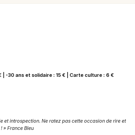
Spectacles
Mulhouse
Concerts
Montpellier
Nantes
Sports
Nice
Soirées
Paris
Sorties famille
Strasbourg
Expos
 | -30 ans et solidaire : 15 € | Carte culture : 6 €
Toulouse
Sorties & loisirs
Toutes les villes
Humour dans le Haut-Rhin
Humour en Alsace
 et introspection. Ne ratez pas cette occasion de rire et
! » France Bleu
Humour dans le Grand Est