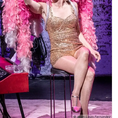
Choisir mes départements
68 - Haut-Rhin
Mon email
Je m'abonne
© Jean-Louis Fernandez