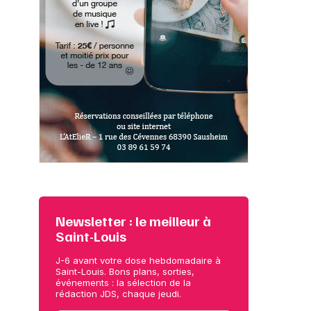
Newsletter : le meilleur à
Saint-Louis
J-6 avant votre dose hebdomadaire à
Saint-Louis. Bons plans, sorties,
événements : la sélection de la
rédaction JDS, chaque jeudi.