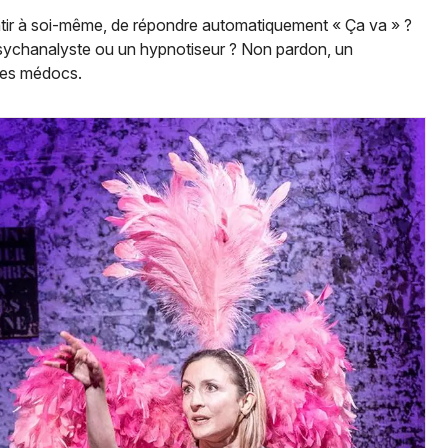
ntir à soi-même, de répondre automatiquement « Ça va » ?
psychanalyste ou un hypnotiseur ? Non pardon, un
 des médocs.
Jeux concours
Newsletter des sorties
Artistes en tournée
Actus à Saint-Louis
Magazine à Saint-Louis
Actus tourisme & loisirs
Restaurants