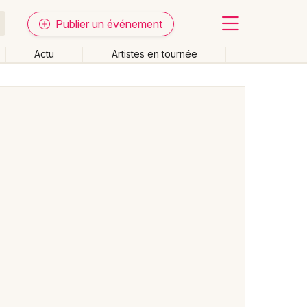
Publier un événement
Actu
Artistes en tournée
Fermer
Effacer les dates
week-end
Autre