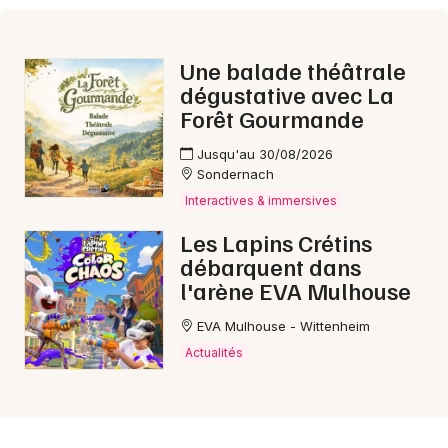
Aujourd'hui dans le Grand Est
Une balade théâtrale
dégustative avec La
Forêt Gourmande
Jeux concours
Jusqu'au 30/08/2026
Sondernach
Newsletter des sorties
Interactives & immersives
Les Lapins Crétins
Artistes en tournée
débarquent dans
l'arène EVA Mulhouse
Actus à Saint-Louis
EVA Mulhouse - Wittenheim
Magazine à Saint-Louis
Actualités
Actus tourisme & loisirs
Restaurants