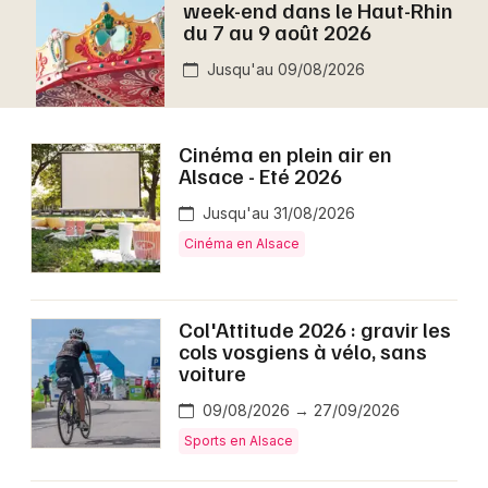
week-end dans le Haut-Rhin
Montpellier
du 7 au 9 août 2026
Spectacles
Nantes
Jusqu'au 09/08/2026
Concerts
Nice
Paris
Sports
Cinéma en plein air en
Alsace - Eté 2026
Strasbourg
Soirées
Jusqu'au 31/08/2026
Toulouse
Cinéma en Alsace
Sorties famille
Toutes les villes
Expos
Col'Attitude 2026 : gravir les
cols vosgiens à vélo, sans
Sorties & loisirs
voiture
Aujourd'hui dans le Haut-Rhin
09/08/2026 → 27/09/2026
Sports en Alsace
Aujourd'hui en Alsace