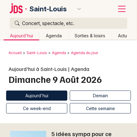
Saint-Louis
Concert, spectacle, etc.
Quoi ?
Fermer
Aujourd'hui
Agenda
Sorties & loisirs
Actu
Où ?
Retour
Publier un événement
Accueil
Saint-Louis
Agenda
Agenda du jour
Saint-Louis et alentours
Haut-Rhin (68)
Alsace
Bordeaux
Aujourd'hui à Saint-Louis | Agenda
Partout
Près de moi
Changer de lieu
Dimanche 9 Août 2026
Colmar
Quand ?
Effacer les dates
Lille
Grands événements
Aujourd'hui
Demain
Ce week-end
Autre
Aujourd'hui
Demain
Lyon
Activité & Expérience
Ce week-end
Cette semaine
Marseille
Manifestations
Mulhouse
5 idées sympa pour ce
Foires & salons