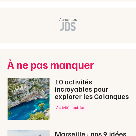
Choisir mes départements
13 - Bouches du Rhône
Mon email
À ne pas manquer
Je m'abonne
10 activités
incroyables pour
explorer les Calanques
Activités outdoor
Marseille : nos 9 idées