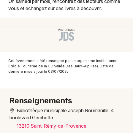
Un samedi par mois, rencontrez des lecteurs comme
Montpellier
vous et échangez sur des livres à découvrir.
Spectacles
Nantes
Concerts
Nice
Paris
Sports
Strasbourg
Soirées
Cet événement a été renseigné par un organisme institutionnel
Toulouse
(Régie Tourisme de la CC Vallée Des Baux-Alpilles). Date de
Sorties famille
dernière mise à jour le 03/07/2025.
Toutes les villes
Expos
Sorties & loisirs
Renseignements
Bibliothèque municipale Joseph Roumanille, 4
Manifestations dans les Bouches du Rhône
boulevard Gambetta
Manifestations en Provence-Alpes-Côte-
13210 Saint-Rémy-de-Provence