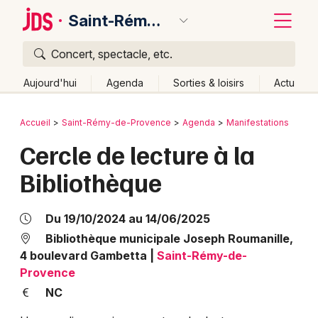
Saint-Rémy-de-Provence
Concert, spectacle, etc.
Quoi ?
Fermer
Aujourd'hui
Agenda
Sorties & loisirs
Actu
Où ?
Retour
Publier un événement
Accueil
Saint-Rémy-de-Provence
Agenda
Manifestations
Saint-Rémy-de-Provence et alentours
Cercle de lecture à la
Bordeaux
Bouches du Rhône (13)
Provence-Alpes-Côte-d'Azur
Bibliothèque
Colmar
Partout
Près de moi
Changer de lieu
Quand ?
Lille
Grands événements
Effacer les dates
Du 19/10/2024 au 14/06/2025
Aujourd'hui
Demain
Ce week-end
Autre
Lyon
Bibliothèque municipale Joseph Roumanille,
Activité & Expérience
4 boulevard Gambetta
|
Saint-Rémy-de-
Marseille
Provence
Manifestations
NC
Mulhouse
Foires & salons