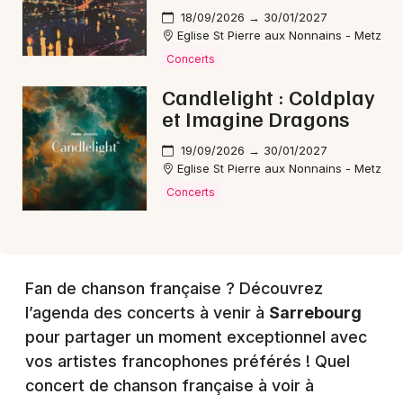
18/09/2026 → 30/01/2027
Eglise St Pierre aux Nonnains - Metz
Choisir mes départements
Concerts
57 - Moselle
Candlelight : Coldplay
et Imagine Dragons
Mon email
19/09/2026 → 30/01/2027
Eglise St Pierre aux Nonnains - Metz
Je m'abonne
Concerts
Fan de chanson française ? Découvrez
l’agenda des concerts à venir à
Sarrebourg
pour partager un moment exceptionnel avec
vos artistes francophones préférés ! Quel
concert de chanson française à voir à