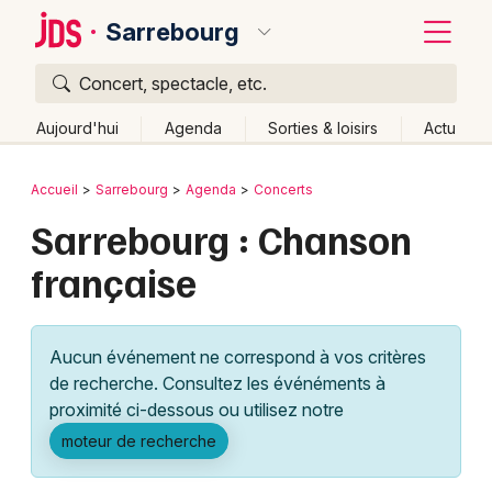
Sarrebourg
Concert, spectacle, etc.
Quoi ?
Fermer
Aujourd'hui
Agenda
Sorties & loisirs
Actu
Où ?
Retour
Publier un événement
Accueil
Sarrebourg
Agenda
Concerts
Sarrebourg et alentours
Moselle (57)
Lorraine
Sarrebourg : Chanson
Bordeaux
Partout
Près de moi
Changer de lieu
française
Colmar
Quand ?
Effacer les dates
Lille
Grands événements
Aujourd'hui
Demain
Ce week-end
Autre
Aucun événement ne correspond à vos critères
Lyon
Activité & Expérience
de recherche. Consultez les événéments à
proximité ci-dessous ou utilisez notre
Marseille
Manifestations
moteur de recherche
Mulhouse
Foires & salons