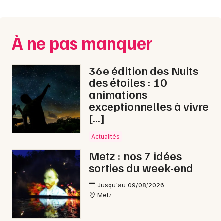
Montpellier
Spectacles
Nantes
À ne pas manquer
Concerts
Nice
Paris
Sports
36e édition des Nuits
des étoiles : 10
Strasbourg
Soirées
animations
exceptionnelles à vivre
Toulouse
Sorties famille
[…]
Toutes les villes
Actualités
Expos
Metz : nos 7 idées
Sorties & loisirs
sorties du week-end
Chanson française en Moselle
Jusqu'au 09/08/2026
Metz
Chanson française en Lorraine