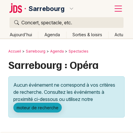
Sarrebourg
Concert, spectacle, etc.
Quoi ?
Fermer
Aujourd'hui
Agenda
Sorties & loisirs
Actu
Où ?
Retour
Publier un événement
Accueil
Sarrebourg
Agenda
Spectacles
Sarrebourg et alentours
Moselle (57)
Lorraine
Sarrebourg : Opéra
Bordeaux
Partout
Près de moi
Changer de lieu
Colmar
Quand ?
Effacer les dates
Aucun événement ne correspond à vos critères
Lille
Grands événements
Aujourd'hui
Demain
Ce week-end
Autre
de recherche. Consultez les événéments à
Lyon
proximité ci-dessous ou utilisez notre
Activité & Expérience
moteur de recherche
Marseille
Manifestations
Mulhouse
Foires & salons