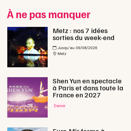
Montpellier
À ne pas manquer
Spectacles
Nantes
Concerts
Nice
Metz : nos 7 idées
sorties du week-end
Paris
Sports
Jusqu'au 09/08/2026
Strasbourg
Soirées
Metz
Toulouse
Sorties famille
Toutes les villes
Shen Yun en spectacle
Expos
à Paris et dans toute la
France en 2027
Sorties & loisirs
Danse
Opéra en Moselle
Opéra en Lorraine
Euro-Mir ferme à