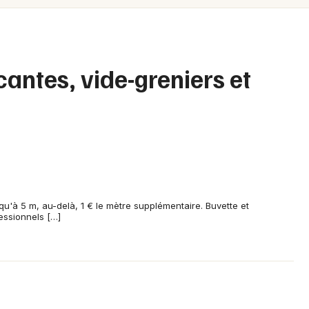
Spectacles
Mulhouse
Concerts
Montpellier
Nantes
Sports
antes, vide-greniers et
Nice
Soirées
Paris
Sorties famille
Strasbourg
Expos
Toulouse
Sorties & loisirs
Toutes les villes
squ'à 5 m, au-delà, 1 € le mètre supplémentaire. Buvette et
essionnels […]
Brocantes en Côte d'Or
Brocantes en Bourgogne
Brocantes en Bourgogne-Franche-