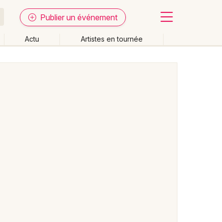
Publier un événement
Actu
Artistes en tournée
Fermer
Effacer les dates
week-end
Autre