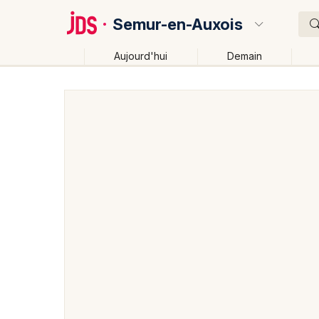
Semur-en-Auxois
Aujourd'hui
Demain
Quoi ?
Où ?
Semur-en-Auxois et alentours
Côte d'Or (21)
Bou
Près de moi
Changer de lieu