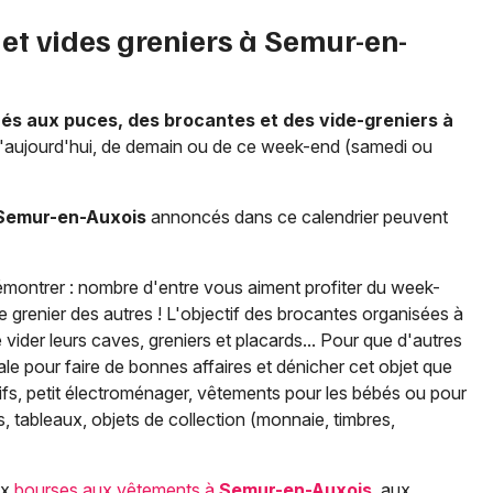
et vides greniers à
Semur-en-
hés aux puces, des brocantes et des vide-greniers à
 d'aujourd'hui, de demain ou de ce week-end (samedi ou
Semur-en-Auxois
annoncés dans ce calendrier peuvent
démontrer : nombre d'entre vous aiment profiter du week-
e grenier des autres ! L'objectif des brocantes organisées à
 vider leurs caves, greniers et placards... Pour que d'autres
éale pour faire de bonnes affaires et dénicher cet objet que
ifs, petit électroménager, vêtements pour les bébés ou pour
res, tableaux, objets de collection (monnaie, timbres,
ux
bourses aux vêtements à
Semur-en-Auxois
, aux