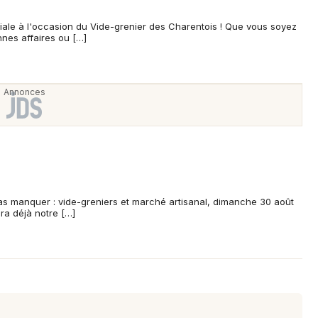
Comté
iale à l'occasion du Vide-grenier des Charentois ! Que vous soyez
nes affaires ou […]
Newsletter des sorties
Artistes en tournée
Actus à Semur-en-Auxois
Magazine à Semur-en-Auxois
s manquer : vide-greniers et marché artisanal, dimanche 30 août
ra déjà notre […]