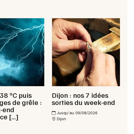
Choisir mes départements
21 - Côte d'Or
Mon email
Je m'abonne
 38 °C puis
Dijon : nos 7 idées
ges de grêle :
sorties du week-end
k-end
Jusqu'au 09/08/2026
ce […]
Dijon