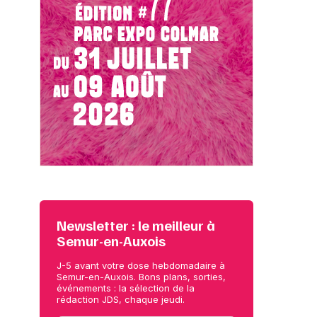
Newsletter : le meilleur à
Semur-en-Auxois
J-5 avant votre dose hebdomadaire à
Semur-en-Auxois. Bons plans, sorties,
événements : la sélection de la
rédaction JDS, chaque jeudi.