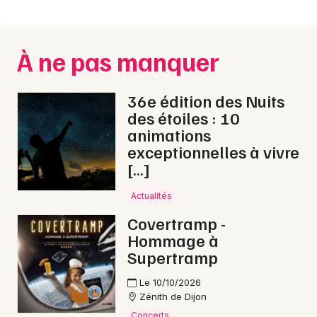
Montpellier
Spectacles
Nantes
À ne pas manquer
Concerts
Nice
Paris
Sports
36e édition des Nuits
des étoiles : 10
Strasbourg
Soirées
animations
exceptionnelles à vivre
Toulouse
Sorties famille
[…]
Toutes les villes
Actualités
Expos
Covertramp -
Sorties & loisirs
Hommage à
Supertramp
Reggae en Côte d'Or
Le 10/10/2026
Zénith de Dijon
Reggae en Bourgogne
Concerts