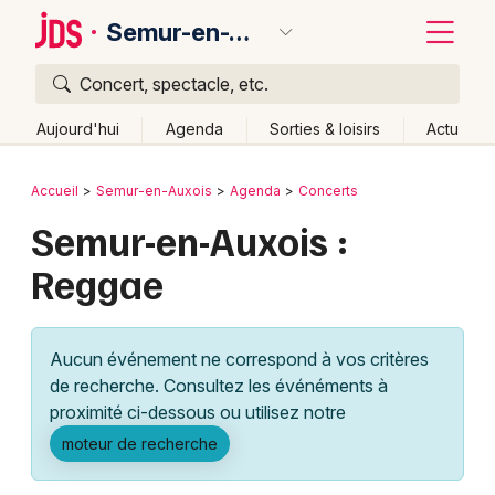
Semur-en-Auxois
Concert, spectacle, etc.
Quoi ?
Fermer
Aujourd'hui
Agenda
Sorties & loisirs
Actu
Où ?
Retour
Publier un événement
Accueil
Semur-en-Auxois
Agenda
Concerts
Semur-en-Auxois et alentours
Côte d'Or (21)
Semur-en-Auxois :
Bordeaux
Bourgogne
Partout
Près de moi
Changer de lieu
Reggae
Colmar
Quand ?
Effacer les dates
Lille
Grands événements
Aujourd'hui
Demain
Ce week-end
Autre
Aucun événement ne correspond à vos critères
Lyon
Activité & Expérience
de recherche. Consultez les événéments à
proximité ci-dessous ou utilisez notre
Marseille
Manifestations
moteur de recherche
Mulhouse
Foires & salons