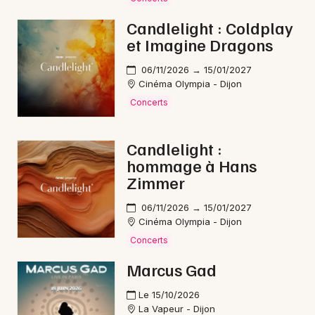
Reggae en Bourgogne-Franche-Comté
Candlelight : Coldplay
et Imagine Dragons
06/11/2026 → 15/01/2027
Cinéma Olympia - Dijon
Newsletter des sorties
Concerts
Artistes en tournée
Candlelight :
hommage à Hans
Actus à Semur-en-Auxois
Zimmer
Magazine à Semur-en-Auxois
06/11/2026 → 15/01/2027
Cinéma Olympia - Dijon
Concerts
Marcus Gad
Le 15/10/2026
La Vapeur - Dijon