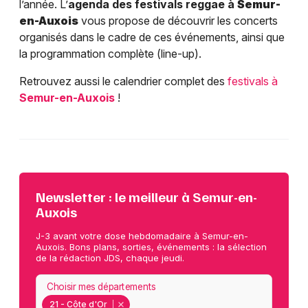
l’année. L’
agenda des festivals reggae à
Semur-
en-Auxois
vous propose de découvrir les concerts
organisés dans le cadre de ces événements, ainsi que
la programmation complète (line-up).
Retrouvez aussi le calendrier complet des
festivals à
Semur-en-Auxois
!
Newsletter : le meilleur à Semur-en-
Auxois
J-3 avant votre dose hebdomadaire à Semur-en-
Auxois. Bons plans, sorties, événements : la sélection
de la rédaction JDS, chaque jeudi.
Choisir mes départements
21 - Côte d'Or