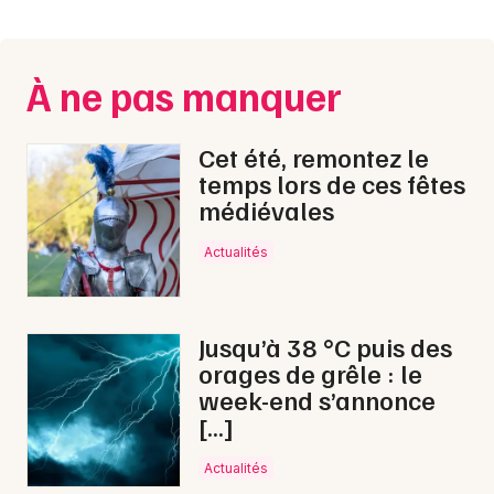
Montpellier
Spectacles
Nantes
À ne pas manquer
Concerts
Nice
Paris
Sports
Cet été, remontez le
temps lors de ces fêtes
Strasbourg
Soirées
médiévales
Toulouse
Actualités
Sorties famille
Toutes les villes
Expos
Jusqu’à 38 °C puis des
Sorties & loisirs
orages de grêle : le
week-end s’annonce
Chanson française dans l' Yonne
[…]
Chanson française en Bourgogne
Actualités