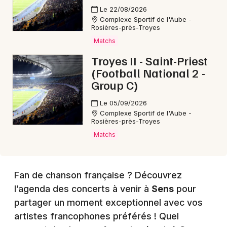
Le 22/08/2026
Complexe Sportif de l'Aube -
Rosières-près-Troyes
Choisir mes départements
Matchs
89 - Yonne
Troyes II - Saint-Priest
(Football National 2 -
Group C)
Mon email
Le 05/09/2026
Complexe Sportif de l'Aube -
Je m'abonne
Rosières-près-Troyes
Matchs
Fan de chanson française ? Découvrez
l’agenda des concerts à venir à
Sens
pour
partager un moment exceptionnel avec vos
artistes francophones préférés ! Quel