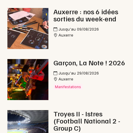
Chanson française en Bourgogne-Franche-
Auxerre : nos 6 idées
Comté
sorties du week-end
Jusqu'au 09/08/2026
Auxerre
Newsletter des sorties
Garçon, La Note ! 2026
Artistes en tournée
Jusqu'au 29/08/2026
Actus à Sens
Auxerre
Manifestations
Magazine à Sens
Troyes II - Istres
(Football National 2 -
Group C)