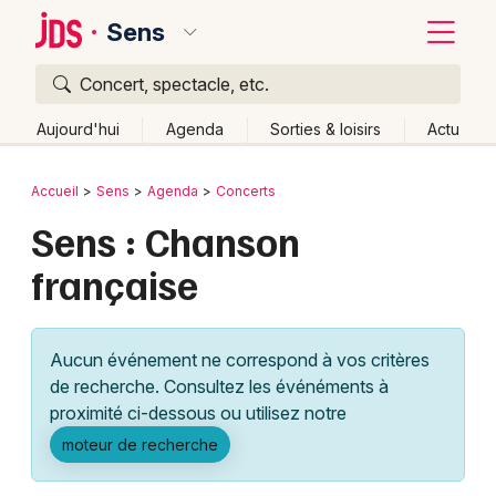
Sens
Concert, spectacle, etc.
Quoi ?
Fermer
Aujourd'hui
Agenda
Sorties & loisirs
Actu
Où ?
Retour
Publier un événement
Accueil
Sens
Agenda
Concerts
Sens et alentours
Yonne (89)
Bourgogne
Partout
Sens : Chanson
Bordeaux
Près de moi
Changer de lieu
française
Colmar
Quand ?
Effacer les dates
Lille
Grands événements
Aujourd'hui
Demain
Ce week-end
Autre
Aucun événement ne correspond à vos critères
Lyon
Activité & Expérience
de recherche. Consultez les événéments à
proximité ci-dessous ou utilisez notre
Marseille
Manifestations
moteur de recherche
Mulhouse
Foires & salons