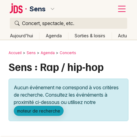
Sens
Concert, spectacle, etc.
Quoi ?
Fermer
Aujourd'hui
Agenda
Sorties & loisirs
Actu
Où ?
Retour
Publier un événement
Accueil
Sens
Agenda
Concerts
Sens et alentours
Yonne (89)
Bourgogne
Partout
Sens : Rap / hip-hop
Bordeaux
Près de moi
Changer de lieu
Colmar
Quand ?
Effacer les dates
Aucun événement ne correspond à vos critères
Lille
Grands événements
Aujourd'hui
Demain
Ce week-end
Autre
de recherche. Consultez les événéments à
Lyon
proximité ci-dessous ou utilisez notre
Activité & Expérience
moteur de recherche
Marseille
Manifestations
Mulhouse
Foires & salons