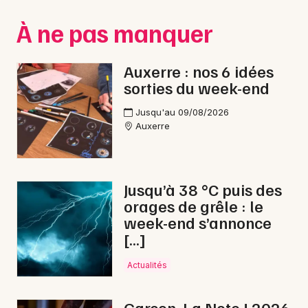
Montpellier
À ne pas manquer
Spectacles
Nantes
Concerts
Nice
Auxerre : nos 6 idées
sorties du week-end
Paris
Sports
Jusqu'au 09/08/2026
Strasbourg
Soirées
Auxerre
Toulouse
Sorties famille
Toutes les villes
Jusqu’à 38 °C puis des
Expos
orages de grêle : le
week-end s’annonce
Sorties & loisirs
[…]
Rap dans l' Yonne
Actualités
Rap en Bourgogne
Garçon, La Note ! 2026