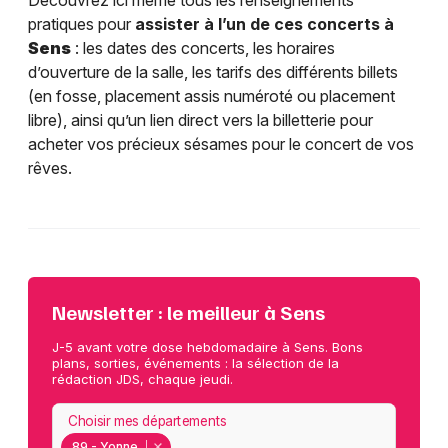
Découvrez ici même tous les renseignements
pratiques pour
assister à l’un de ces concerts à
Sens
: les dates des concerts, les horaires
d’ouverture de la salle, les tarifs des différents billets
(en fosse, placement assis numéroté ou placement
libre), ainsi qu’un lien direct vers la billetterie pour
acheter vos précieux sésames pour le concert de vos
rêves.
Newsletter : le meilleur à Sens
J-5 avant votre dose hebdomadaire à Sens. Bons
plans, sorties, événements : la sélection de la
rédaction JDS, chaque jeudi.
Choisir mes départements
89 - Yonne