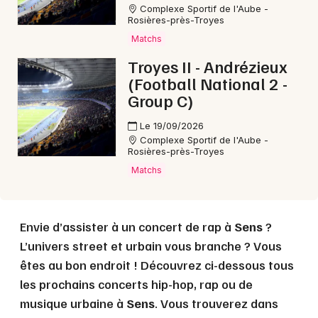
Complexe Sportif de l'Aube -
Rosières-près-Troyes
Choisir mes départements
Matchs
89 - Yonne
Troyes II - Andrézieux
(Football National 2 -
Group C)
Mon email
Le 19/09/2026
Complexe Sportif de l'Aube -
Je m'abonne
Rosières-près-Troyes
Matchs
Envie d’assister à un concert de rap à
Sens
?
L’univers street et urbain vous branche ? Vous
êtes au bon endroit ! Découvrez ci-dessous tous
les prochains concerts hip-hop, rap ou de
musique urbaine à
Sens
. Vous trouverez dans