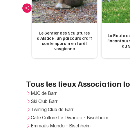
Le Sentier des Sculptures
es plages de
La Route de
d'Alsace : un parcours d'art
u moins une
l’incontou
contemporain en forêt
du 
vosgienne
Tous les lieux Association l
MJC de Barr
Ski Club Barr
Twirling Club de Barr
Café Culture Le Divanoo - Bischheim
Emmaüs Mundo - Bischheim