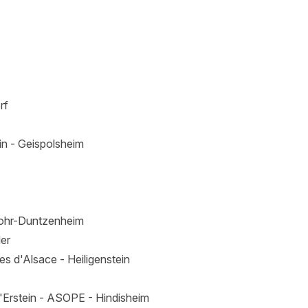
rf
n - Geispolsheim
ohr-Duntzenheim
ler
ées d'Alsace - Heiligenstein
d'Erstein - ASOPE - Hindisheim