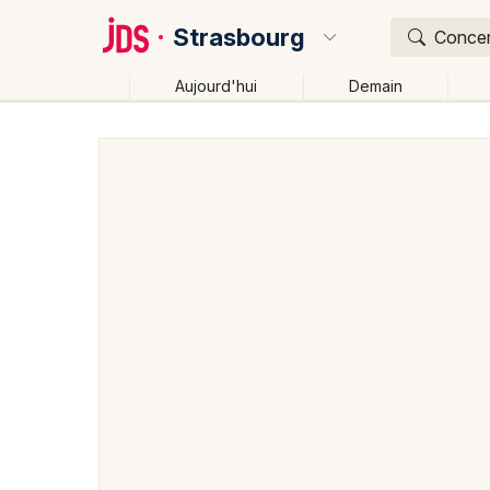
Strasbourg
Concert
Aujourd'hui
Demain
Quoi ?
Où ?
Strasbourg et alentours
Bas-Rhin (67)
Alsace
Changer de lieu