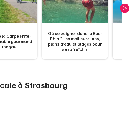
Jeux concours
Où se baigner dans le Bas-
 la Carpe Frite :
Rhin ? Les meilleurs lacs,
Les 
rnable gourmand
plans d’eau et plages pour
d'a
Newsletter des sorties
Sundgau
se rafraîchir
Artistes en tournée
Actus à Strasbourg
ocale à Strasbourg
Magazine à Strasbourg
Actus tourisme & loisirs
Restaurants