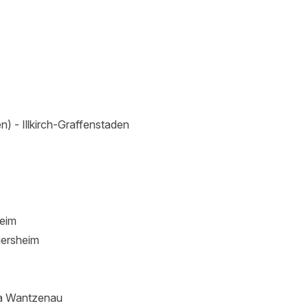
n) - Illkirch-Graffenstaden
heim
gersheim
La Wantzenau