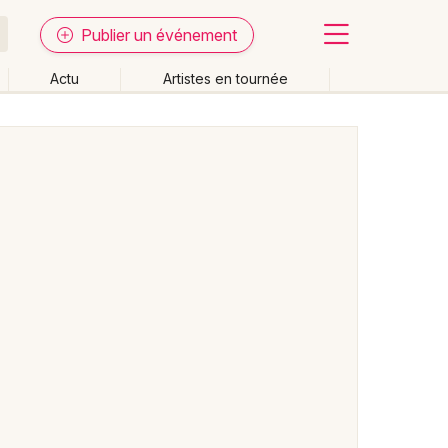
Publier un événement
Actu
Artistes en tournée
Fermer
Effacer les dates
week-end
Autre