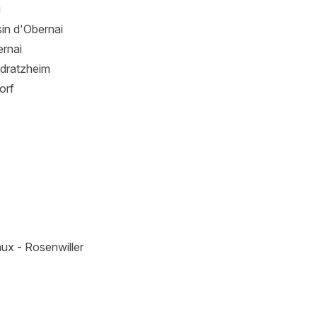
i
in d'Obernai
ernai
Odratzheim
orf
aux - Rosenwiller