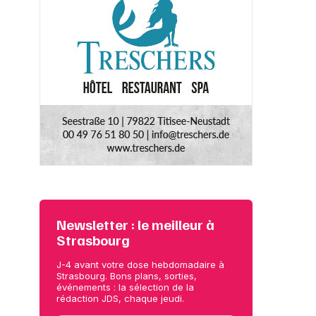
Newsletter : le meilleur à
Strasbourg
J-4 avant votre dose hebdomadaire à
Strasbourg. Bons plans, sorties,
événements : la sélection de la
rédaction JDS, chaque jeudi.