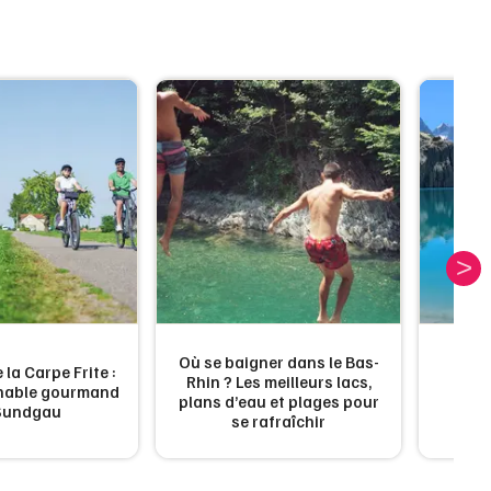
S
Où se baigner dans le Bas-
 la Carpe Frite :
Rhin ? Les meilleurs lacs,
Les 
rnable gourmand
plans d’eau et plages pour
d'a
Sundgau
se rafraîchir