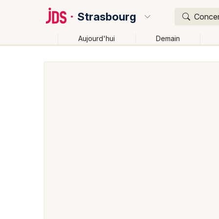
Strasbourg
Concert
Aujourd'hui
Demain
Quoi ?
Où ?
Strasbourg et alentours
Bas-Rhin (67)
Alsace
Changer de lieu