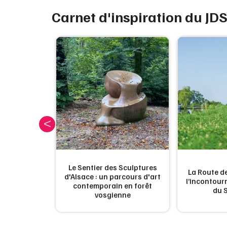
Carnet d'inspiration du JD
Le Sentier des Sculptures
es plages de
La Route de
d'Alsace : un parcours d'art
u moins une
l’incontou
contemporain en forêt
du 
vosgienne