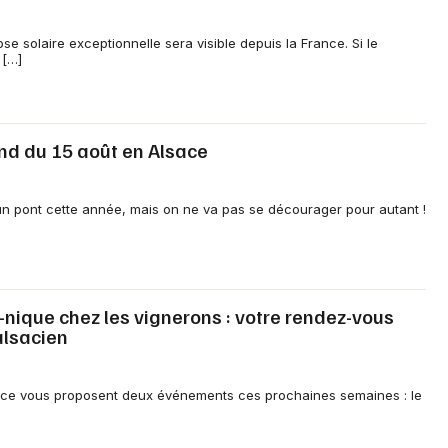
se solaire exceptionnelle sera visible depuis la France. Si le
 […]
end du 15 août en Alsace
Choisir mes départements
e un pont cette année, mais on ne va pas se décourager pour autant !
67 - Bas-Rhin
Mon email
ique chez les vignerons : votre rendez-vous
alsacien
Je m'abonne
ace vous proposent deux événements ces prochaines semaines : le