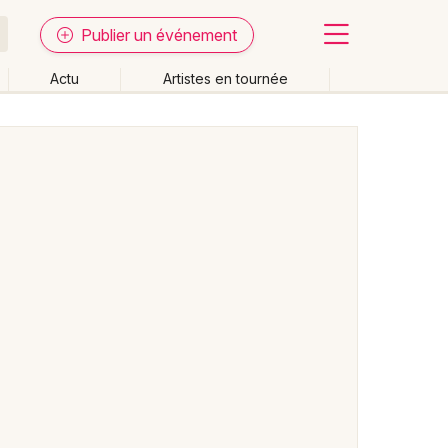
Publier un événement
Actu
Artistes en tournée
Fermer
Effacer les dates
week-end
Autre