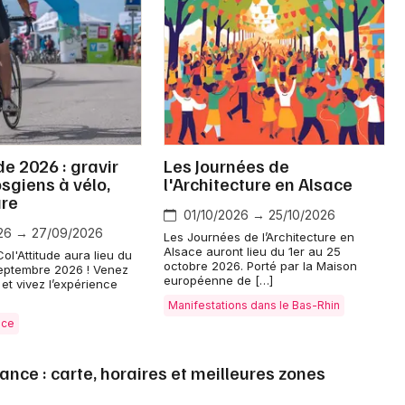
Jeux concours
Newsletter des sorties
de 2026 : gravir
Les Journées de
osgiens à vélo,
l'Architecture en Alsace
Artistes en tournée
ure
01/10/2026 → 25/10/2026
Actus à Strasbourg
26 → 27/09/2026
Les Journées de l’Architecture en
Alsace auront lieu du 1er au 25
ol'Attitude aura lieu du
octobre 2026. Porté par la Maison
Magazine à Strasbourg
septembre 2026 ! Venez
européenne de […]
i et vivez l’expérience
Manifestations dans le Bas-Rhin
Actus tourisme & loisirs
ace
Restaurants
rance : carte, horaires et meilleures zones