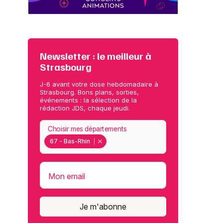
Newsletter : le meilleur à
Strasbourg
J-6 avant votre dose hebdomadaire à
Strasbourg. Bons plans, sorties,
événements : la sélection de la
rédaction JDS, chaque jeudi.
Choisir mes départements
67 - Bas-Rhin
Mon email
Je m'abonne