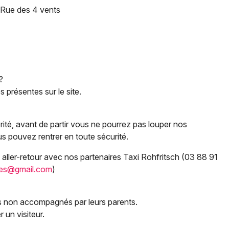
 Rue des 4 vents
?
 présentes sur le site.
Choisir mes départements
67 - Bas-Rhin
orité, avant de partir vous ne pourrez pas louper nos
us pouvez rentrer en toute sécurité.
Mon email
 aller-retour avec nos partenaires Taxi Rohfritsch (03 88 91
ices@gmail.com
)
Je m'abonne
ns non accompagnés par leurs parents.
 un visiteur.