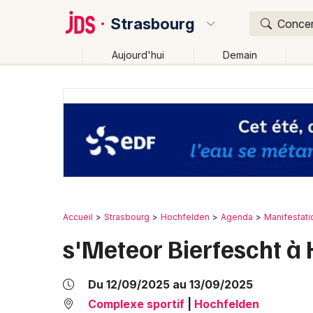
Strasbourg
Concert
Aujourd'hui
Demain
Quoi ?
Où ?
Strasbourg et alentours
Bas-Rhin (67)
Alsace
Changer de lieu
Accueil
Strasbourg
Hochfelden
Agenda
Manifestati
s'Meteor Bierfescht à
Du 12/09/2025 au 13/09/2025
Complexe sportif
|
Hochfelden