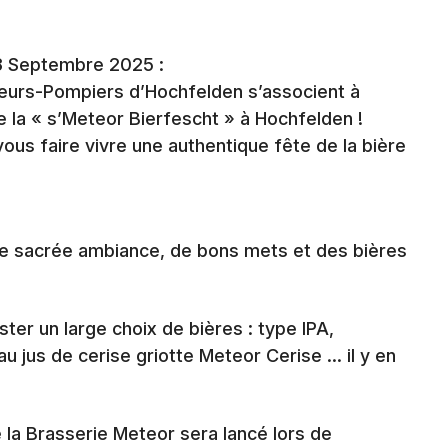
Spectacles
Mulhouse
Concerts
Montpellier
13 Septembre 2025 :
peurs-Pompiers d’Hochfelden s’associent à
Nantes
Sports
 la « s’Meteor Bierfescht » à Hochfelden !
Nice
vous faire vivre une authentique fête de la bière
Soirées
Paris
Sorties famille
Strasbourg
Expos
e sacrée ambiance, de bons mets et des bières
Toulouse
Sorties & loisirs
Toutes les villes
er un large choix de bières : type IPA,
Fêtes dans le Bas-Rhin
au jus de cerise griotte Meteor Cerise … il y en
Fêtes en Alsace
 la Brasserie Meteor sera lancé lors de
Fêtes dans le Grand Est