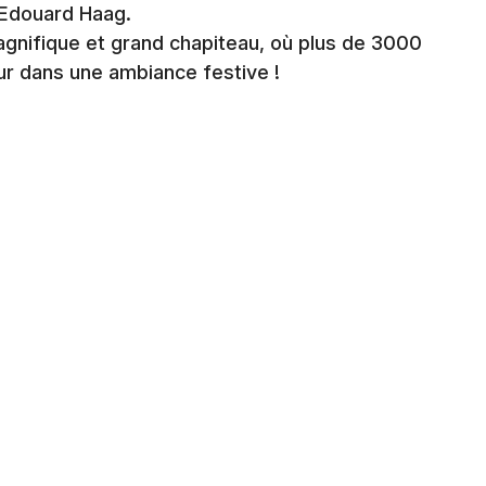
 Edouard Haag.
gnifique et grand chapiteau, où plus de 3000
ur dans une ambiance festive !
Jeux concours
Newsletter des sorties
Artistes en tournée
Actus à Strasbourg
Magazine à Strasbourg
Actus tourisme & loisirs
Restaurants