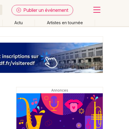
Publier un événement
Actu
Artistes en tournée
Fermer
Effacer les dates
week-end
Autre