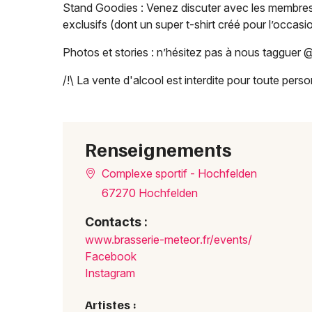
Stand Goodies : Venez discuter avec les membres
exclusifs (dont un super t-shirt créé pour l’occasi
Photos et stories : n’hésitez pas à nous tagguer
/!\ La vente d'alcool est interdite pour toute pers
Renseignements
Complexe sportif - Hochfelden
67270 Hochfelden
Contacts :
www.b
rasse
rie-m
eteor
.fr/e
vents
/
Facebook
Instagram
Artistes :