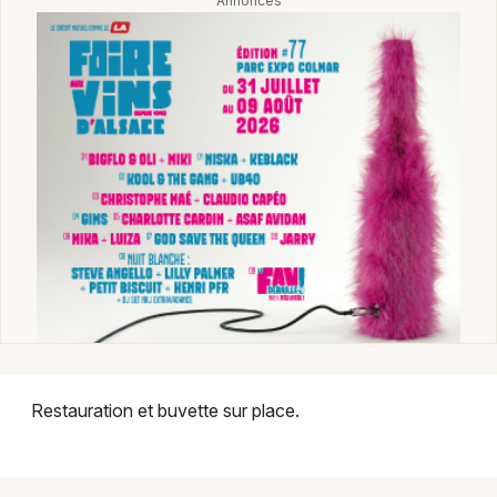
Marché de Noël dans le Grand Est
Jeux concours
Newsletter des sorties
Artistes en tournée
Actus à Strasbourg
Magazine à Strasbourg
Restauration et buvette sur place.
Actus tourisme & loisirs
Restaurants