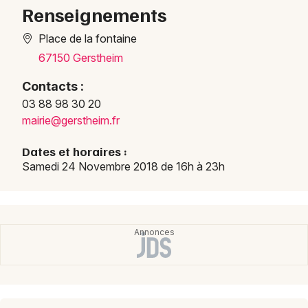
Renseignements
Place de la fontaine
67150 Gerstheim
Contacts :
03 88 98 30 20
mairie@gerstheim.fr
Choisir mes départements
Dates et horaires :
67 - Bas-Rhin
Samedi 24 Novembre 2018 de 16h à 23h
Mon email
Je m'abonne