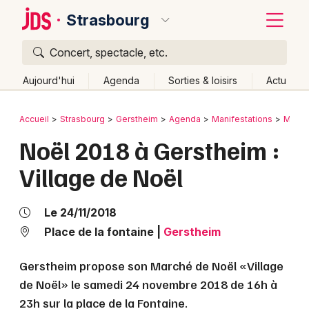
Strasbourg
Concert, spectacle, etc.
Quoi ?
Fermer
Aujourd'hui
Agenda
Sorties & loisirs
Actu
Où ?
Retour
Publier un événement
Accueil
Strasbourg
Gerstheim
Agenda
Manifestations
March
Strasbourg et alentours
Bas-Rhin (67)
Alsace
Noël 2018 à Gerstheim :
Bordeaux
Partout
Près de moi
Changer de lieu
Village de Noël
Colmar
Quand ?
Effacer les dates
Lille
Grands événements
Aujourd'hui
Demain
Ce week-end
Autre
Le 24/11/2018
Lyon
Place de la fontaine
|
Gerstheim
Activité & Expérience
Marseille
Gerstheim propose son Marché de Noël «Village
Manifestations
de Noël» le samedi 24 novembre 2018 de 16h à
Mulhouse
23h sur la place de la Fontaine.
Foires & salons