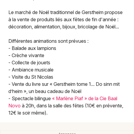
Montpellier
Spectacles
Le marché de Noël traditionnel de Gerstheim propose
Nantes
à la vente de produits liés aux fêtes de fin d'année :
Concerts
décoration, alimentation, bijoux, bricolage de Noël...
Nice
Paris
Sports
Différentes animations sont prévues :
- Balade aux lampions
Strasbourg
Soirées
- Crèche vivante
- Collecte de jouets
Toulouse
Sorties famille
- Ambiance musicale
Toutes les villes
- Visite du St Nicolas
Expos
- Vente du livre sur « Gerstheim tome 1... Do sinn mit
d’heim », un beau cadeau de Noël
Sorties & loisirs
- Spectacle bilingue
« Marlène Piaf » de la Cie Baal
Novo
à 20h, dans la salle des fêtes (10€ en prévente,
Marché de Noël dans le Bas-Rhin
12€ le soir même).
Marché de Noël en Alsace