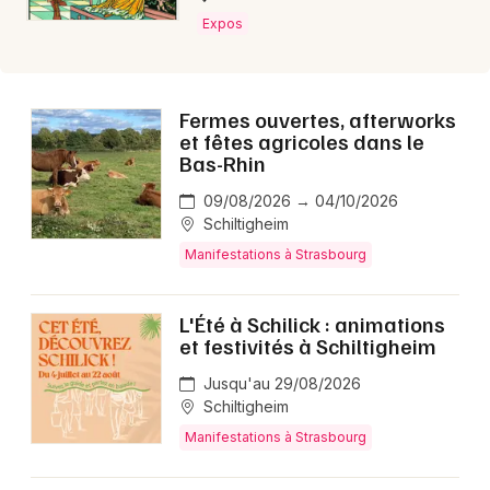
Expos
Fermes ouvertes, afterworks
et fêtes agricoles dans le
Bas-Rhin
09/08/2026 → 04/10/2026
Choisir mes départements
Schiltigheim
67 - Bas-Rhin
Manifestations à Strasbourg
L'Été à Schilick : animations
Mon email
et festivités à Schiltigheim
Jusqu'au 29/08/2026
Je m'abonne
Schiltigheim
Manifestations à Strasbourg