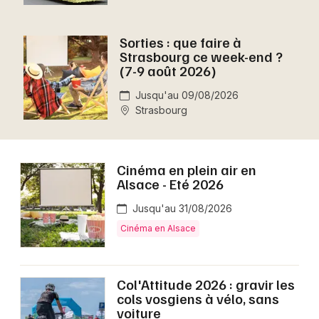
Montpellier
Spectacles
Nantes
Sorties : que faire à
Strasbourg ce week-end ?
Concerts
Nice
(7-9 août 2026)
Paris
Jusqu'au 09/08/2026
Sports
Strasbourg
Strasbourg
Soirées
Toulouse
Sorties famille
Cinéma en plein air en
Toutes les villes
Alsace - Eté 2026
Expos
Jusqu'au 31/08/2026
Cinéma en Alsace
Sorties & loisirs
Aujourd'hui dans le Bas-Rhin
Col'Attitude 2026 : gravir les
cols vosgiens à vélo, sans
Aujourd'hui en Alsace
voiture