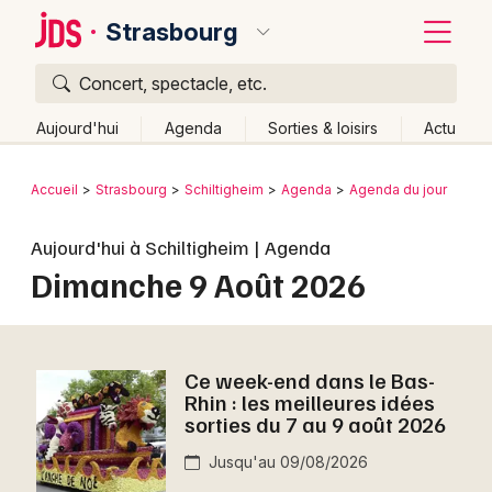
Strasbourg
Concert, spectacle, etc.
Quoi ?
Fermer
Aujourd'hui
Agenda
Sorties & loisirs
Actu
Où ?
Retour
Publier un événement
Accueil
Strasbourg
Schiltigheim
Agenda
Agenda du jour
Strasbourg et alentours
Bas-Rhin (67)
Alsace
Bordeaux
Aujourd'hui à Schiltigheim | Agenda
Partout
Près de moi
Changer de lieu
Dimanche 9 Août 2026
Colmar
Quand ?
Effacer les dates
Lille
Grands événements
Aujourd'hui
Demain
Ce week-end
Autre
Lyon
Ce week-end dans le Bas-
Activité & Expérience
Rhin : les meilleures idées
Marseille
sorties du 7 au 9 août 2026
Manifestations
Mulhouse
Jusqu'au 09/08/2026
Foires & salons