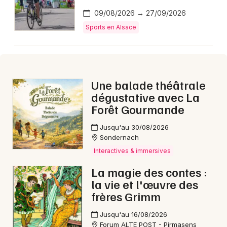
Aujourd'hui dans le Grand Est
09/08/2026 → 27/09/2026
Sports en Alsace
Jeux concours
Une balade théâtrale
dégustative avec La
Newsletter des sorties
Forêt Gourmande
Artistes en tournée
Jusqu'au 30/08/2026
Sondernach
Actus à Strasbourg
Interactives & immersives
La magie des contes :
Magazine à Strasbourg
la vie et l'œuvre des
frères Grimm
Actus tourisme & loisirs
Jusqu'au 16/08/2026
Restaurants
Forum ALTE POST - Pirmasens