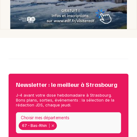
Newsletter : le meilleur à Strasbourg
J-4 avant votre dose hebdomadaire à Strasbourg.
Bons plans, sorties, événements : la sélection de la
rédaction JDS, chaque jeudi.
Choisir mes départements
67 - Bas-Rhin